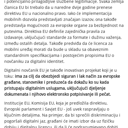
i potencijalno prilagodljive službene legitimacije. Svaka zemlja
članica EU bi trebalo da u naredne dvije godine prenese
direktivu EU u nacionalno pravo. Iako će implementacija
mobilnih dozvola predstavljati značajan izazov, ona takođe
predstavlja mogućnosti za evropske organe za bezbjednost na
putevima. Direktiva EU definiše zajednička pravila za
izdavanje, uključujući standarde za formate i dužinu važenja,
između ostalih detalja. Takođe predviđa da će licenca za
mobilni uređaj morati da bude u skladu sa obaveznim
standardnim specifikacijama i postojećim propisima EU o
novčaniku za digitalni identitet.
Digitalni novčanik EU je takođe inovativan projekat koji je u
toku:
ima za cilj da obezbjedi siguran i lak način za evropske
građane, stanovnike i preduzeća da dokažu ko su kada
pristupaju digitalnim uslugama, uključujući djeljenje
dokumenata i njihovo elektronsko potpisivanje ili pečat.
Institucije EU, Komisija EU, koja je predložila direktivu,
Evropski parlament i Savjet EU - još uvek raspravljaju o
ključnim detaljima. Na primjer, da bi sprečili diskriminaciju i
pogoršali digitalni jaz, građani će imati izbor da uz fizičku
dobiju i digitalnu licencu, ili da li će podrazumjevano dobiti