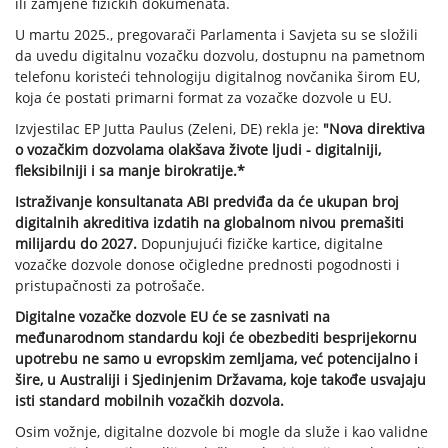
ili zamjene fizičkih dokumenata.
U martu 2025., pregovarači Parlamenta i Savjeta su se složili
da uvedu digitalnu vozačku dozvolu, dostupnu na pametnom
telefonu koristeći tehnologiju digitalnog novčanika širom EU,
koja će postati primarni format za vozačke dozvole u ​​EU.
Izvjestilac EP Jutta Paulus (Zeleni, DE) rekla je:
"Nova direktiva
o vozačkim dozvolama olakšava živote ljudi - digitalniji,
fleksibilniji i sa manje birokratije.*
Istraživanje konsultanata ABI predviđa da će ukupan broj
digitalnih akreditiva izdatih na globalnom nivou premašiti
milijardu do 2027.
Dopunjujući fizičke kartice, digitalne
vozačke dozvole donose očigledne prednosti pogodnosti i
pristupačnosti za potrošače.
Digitalne vozačke dozvole EU će se zasnivati na
međunarodnom standardu koji će obezbediti besprijekornu
upotrebu ne samo u evropskim zemljama, već potencijalno i
šire, u Australiji i Sjedinjenim Državama, koje takođe usvajaju
isti standard mobilnih vozačkih dozvola.
Osim vožnje, digitalne dozvole bi mogle da služe i kao validne