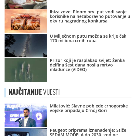
Ibiza zove: Ploom prvi put vodi svoje
korisnike na nezaboravno putovanje u
okviru nagradnog konkursa
U Mliječnom putu možda se krije čak
170 miliona crnih rupa
Prizor koji je rasplakao svijet: Ženka
delfina šest dana nosila mrtvo
mladunče (VIDEO)
NAJČITANIJE
VIJESTI
Milatović: Slavne pobjede crnogorske
vojske pripadaju Crnoj Gori
Peugeot priprema iznenađenje: Stiže
SEDAM MODELA do 2030. godine