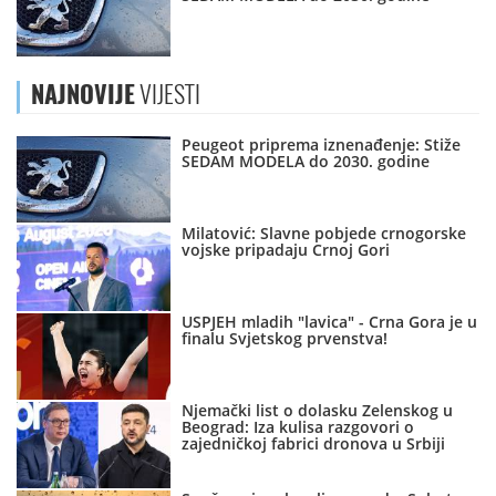
NAJNOVIJE
VIJESTI
Peugeot priprema iznenađenje: Stiže
SEDAM MODELA do 2030. godine
Milatović: Slavne pobjede crnogorske
vojske pripadaju Crnoj Gori
USPJEH mladih "lavica" - Crna Gora je u
finalu Svjetskog prvenstva!
Njemački list o dolasku Zelenskog u
Beograd: Iza kulisa razgovori o
zajedničkoj fabrici dronova u Srbiji