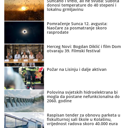
Sunčano i vrelo, ali ne svuda: Subota
donosi temperature do 40 stepeni i
lokalnu grmljavinu
Pomračenje Sunca 12. avgusta:
Naočare za posmatranje skoro
rasprodate
Herceg Novi: Bogdan Diklić i film Dom
otvaraju 39. Filmski festival
Požar na Lisinju i dalje aktivan
Polovina svjetskih hidroelektrana bi
mogla da postane nefunkcionalna do
2060. godine
Raspisan tender za obnovu parketa u
fiskulturnoj sali škole u Kolašinu,
vrijednost radova skoro 40.000 eura