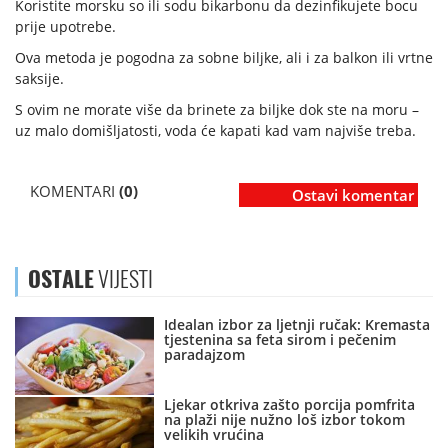
Koristite morsku so ili sodu bikarbonu da dezinfikujete bocu
prije upotrebe.
Ova metoda je pogodna za sobne biljke, ali i za balkon ili vrtne
saksije.
S ovim ne morate više da brinete za biljke dok ste na moru –
uz malo domišljatosti, voda će kapati kad vam najviše treba.
KOMENTARI
(0)
Ostavi komentar
OSTALE
VIJESTI
Idealan izbor za ljetnji ručak: Kremasta
tjestenina sa feta sirom i pečenim
paradajzom
Ljekar otkriva zašto porcija pomfrita
na plaži nije nužno loš izbor tokom
velikih vrućina