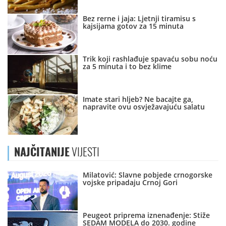
Bez rerne i jaja: Ljetnji tiramisu s
kajsijama gotov za 15 minuta
Trik koji rashlađuje spavaću sobu noću
za 5 minuta i to bez klime
Imate stari hljeb? Ne bacajte ga,
napravite ovu osvježavajuću salatu
NAJČITANIJE
VIJESTI
Milatović: Slavne pobjede crnogorske
vojske pripadaju Crnoj Gori
Peugeot priprema iznenađenje: Stiže
SEDAM MODELA do 2030. godine