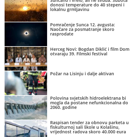
Sunčano i vrelo, ali ne svuda: Subota
donosi temperature do 40 stepeni i
lokalnu grmljavinu
Pomračenje Sunca 12. avgusta:
Naočare za posmatranje skoro
rasprodate
Herceg Novi: Bogdan Diklić i film Dom
otvaraju 39. Filmski festival
Požar na Lisinju i dalje aktivan
Polovina svjetskih hidroelektrana bi
mogla da postane nefunkcionalna do
2060. godine
Raspisan tender za obnovu parketa u
fiskulturnoj sali škole u Kolašinu,
vrijednost radova skoro 40.000 eura