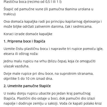
Plastična boca (recimo od 0,5 l ili 1 l)
Štapić od pamučne vune (ili pamučna tkanina urolana u
trakicu)
Ova domaća kapaljka radi po principu kapilarnog djelovanja i
može biljke održati zalivenim danima, čak i sedmicama.
Koraci izrade domaće kapaljke
1. Priprema boce i štapića
Uzmite čistu plastičnu bocu i napravite tri rupice pomoću igle,
eksera ili oštrog noža:
Jednu malu rupicu na vrhu (blizu čepa), koja će omogućiti
ulazak vazduha.
Dvije male rupice pri dnu boce, na suprotnim stranama,
otprilike 5 do 10 cm iznad dna.
2. Umetnite pamučne štapiće
U svaku donju rupicu ubacite po jedan kraj pamučnog
štapića. Plastični dio ostaje u boci, dok pamučni dio izlazi
napolje i dodiruje zemlju u saksiji. Voda će kapati polako kroz