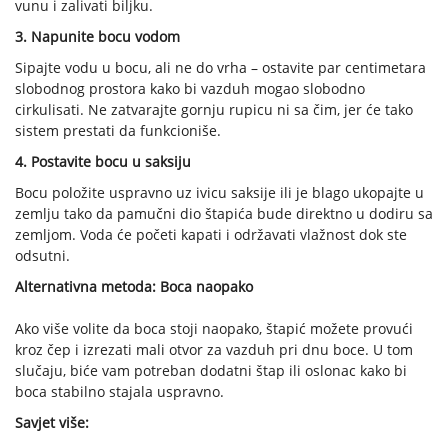
vunu i zalivati biljku.
3. Napunite bocu vodom
Sipajte vodu u bocu, ali ne do vrha – ostavite par centimetara
slobodnog prostora kako bi vazduh mogao slobodno
cirkulisati. Ne zatvarajte gornju rupicu ni sa čim, jer će tako
sistem prestati da funkcioniše.
4. Postavite bocu u saksiju
Bocu položite uspravno uz ivicu saksije ili je blago ukopajte u
zemlju tako da pamučni dio štapića bude direktno u dodiru sa
zemljom. Voda će početi kapati i održavati vlažnost dok ste
odsutni.
Alternativna metoda: Boca naopako
Ako više volite da boca stoji naopako, štapić možete provući
kroz čep i izrezati mali otvor za vazduh pri dnu boce. U tom
slučaju, biće vam potreban dodatni štap ili oslonac kako bi
boca stabilno stajala uspravno.
Savjet više: