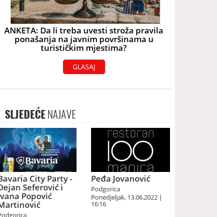
ANKETA: Da li treba uvesti stroža pravila
ponašanja na javnim površinama u
turističkim mjestima?
GLASAJ
SLJEDEĆE
NAJAVE
Bavaria City Party -
Peđa Jovanović
Dejan Seferović i
Podgorica
Ivana Popović
Ponedjeljak, 13.06.2022 |
Martinović
16:16
Podgorica