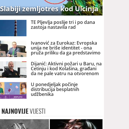
Slabiji zemljotres kod Ulcinja
TE Pljevlja poslije tri i po dana
zastoja nastavila rad
Ivanović za Eurokaz: Evropska
unija ne briše identitet - ona
pruža priliku da ga predstavimo
Evropi i svijetu
Dijanić: Aktivni požari u Baru, na
Cetinju i kod Kolašina, građani
da ne pale vatru na otvorenom
U ponedjeljak počinje
distribucija besplatnih
udžbenika
NAJNOVIJE
VIJESTI