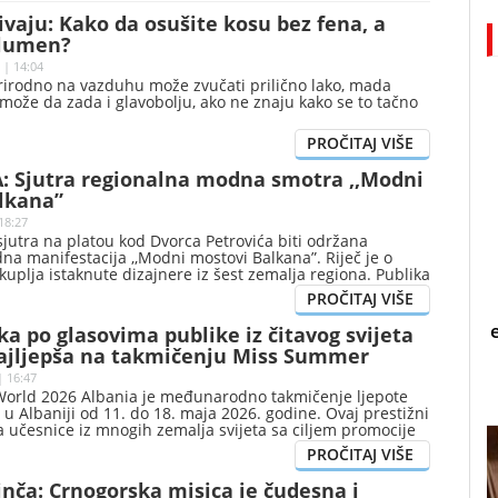
rivaju: Kako da osušite kosu bez fena, a
olumen?
 | 14:04
rirodno na vazduhu može zvučati prilično lako, mada
ože da zada i glavobolju, ako ne znaju kako se to tačno
 Sjutra regionalna modna smotra ,,Modni
lkana”
18:27
sjutra na platou kod Dvorca Petrovića biti održana
a manifestacija ,,Modni mostovi Balkana”. Riječ je o
kuplja istaknute dizajnere iz šest zemalja regiona. Publika
u da vidi šest revija renomiranih autora: Kaja Hrovat
ica Skoko (Hrvatska), Dragana Ognjenović (Srbija), HAAD
etrovski (Sjeverna Makedonija) i Nataša Pejović (Crna
a po glasovima publike iz čitavog svijeta
ajljepša na takmičenju Miss Summer
| 16:47
rld 2026 Albania je međunarodno takmičenje ljepote
 u Albaniji od 11. do 18. maja 2026. godine. Ovaj prestižni
 učesnice iz mnogih zemalja svijeta sa ciljem promocije
, elegancije i turizma Albanije.
nča: Crnogorska misica je čudesna i