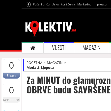
Pošalji priču
Uslovi korišćenja
Marketing
Impressum
VIJESTI
MAGAZIN
0
POČETNA
MAGAZIN
Moda & Ljepota
Share
Za MINUT do glamurozno
OBRVE budu SAVRŠENE
0
Komentari