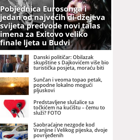
Pobjednica Eurosonga i
jedan od najvećih di-džejeva
svijeta predvode novi talas
imena za Exitovo veliko
finale ljeta u Budvi
Danski političar: Obilazak
skupštine s Dajkovićem više bio
turistička posjeta, moraću biti
pažljiviji kome ću biti vodič
Sunčan i veoma topao petak,
popodne lokalno mogući
pljuskovi
Predstavljene slušalice sa
točkićem na kućištu – čemu to
služi? FOTO
Saobraćajne nezgode kod
Vranjine i Velikog pijeska, dvoje
povrijeđenih