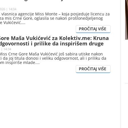
026 | 14:04
 vlasnica agencije Miss Monte – koja posjeduje licencu za
za mis Crne Gore, oglasila se nakon prošlonedjeljenog
e Vukićević.
Gore Maša Vukićević za Kolektiv.me: Kruna
dgovornosti i prilike da inspirišem druge
 | 14:34
iss Crne Gore Maša Vukićević još sabira utiske nakon
i da joj titula donosi i veliku odgovornost, ali i priliku da
om inspiriše mlade.