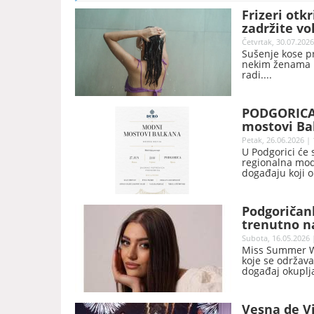
Frizeri otk
zadržite v
Četvrtak, 30.07.2026
Sušenje kose p
nekim ženama m
radi.
PODGORICA:
mostovi Ba
Petak, 26.06.2026 | 
U Podgorici će 
regionalna modn
događaju koji o
će imati prilik
(Slovenija), Iv
(BiH), Nikola P
Podgoričank
Gora).
trenutno n
World 2026.
Subota, 16.05.2026 
Miss Summer Wo
koje se održava
događaj okuplja
ljepote, kulture
Vesna de Vi