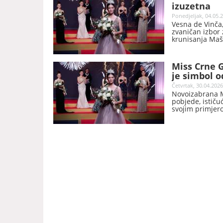
izuzetna
Ponedjeljak, 04.05.2
Vesna de Vinča,
zvaničan izbor 
krunisanja Maš
Miss Crne 
je simbol o
Četvrtak, 30.04.2026
Novoizabrana M
pobjede, ističuć
svojim primjer