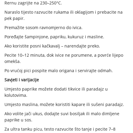
Rernu zagrijte na 230–250°C.
Naraslo tijesto razvucite rukama ili oklagijom i prebacite na
pek papir.
Premažite sosom ravnomjerno do ivica.
Poređajte šampinjone, papriku, kukuruz i masline.
Ako koristite posni kačkavalj – narendajte preko.
Pecite 10–12 minuta, dok ivice ne porumene, a povrće lijepo
omekša.
Po vrućoj pici pospite malo origana i servirajte odmah.
Savjeti i varijacije
Umjesto paprike možete dodati tikvice ili paradajz u
kolutovima.
Umjesto maslina, možete koristiti kapare ili sušeni paradajz.
Ako volite jači ukus, dodajte suvi bosiljak ili malo dimljene
paprike u sos.
Za ultra tanku picu, testo razvucite što tanje i pecite 7–8