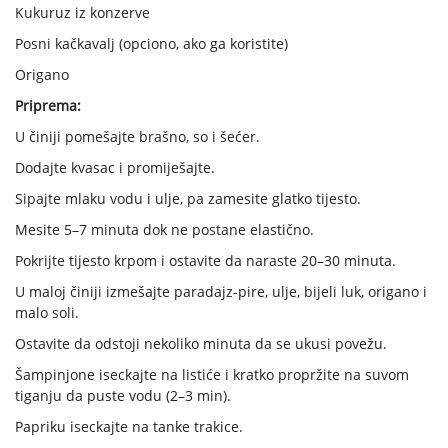
Kukuruz iz konzerve
Posni kačkavalj (opciono, ako ga koristite)
Origano
Priprema:
U činiji pomešajte brašno, so i šećer.
Dodajte kvasac i promiješajte.
Sipajte mlaku vodu i ulje, pa zamesite glatko tijesto.
Mesite 5–7 minuta dok ne postane elastično.
Pokrijte tijesto krpom i ostavite da naraste 20–30 minuta.
U maloj činiji izmešajte paradajz-pire, ulje, bijeli luk, origano i
malo soli.
Ostavite da odstoji nekoliko minuta da se ukusi povežu.
Šampinjone iseckajte na listiće i kratko propržite na suvom
tiganju da puste vodu (2–3 min).
Papriku iseckajte na tanke trakice.