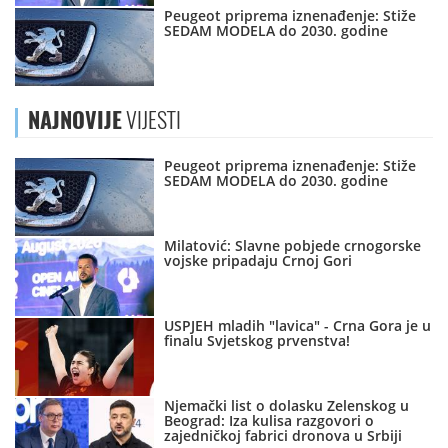
Peugeot priprema iznenađenje: Stiže
SEDAM MODELA do 2030. godine
NAJNOVIJE
VIJESTI
Peugeot priprema iznenađenje: Stiže
SEDAM MODELA do 2030. godine
Milatović: Slavne pobjede crnogorske
vojske pripadaju Crnoj Gori
USPJEH mladih "lavica" - Crna Gora je u
finalu Svjetskog prvenstva!
Njemački list o dolasku Zelenskog u
Beograd: Iza kulisa razgovori o
zajedničkoj fabrici dronova u Srbiji