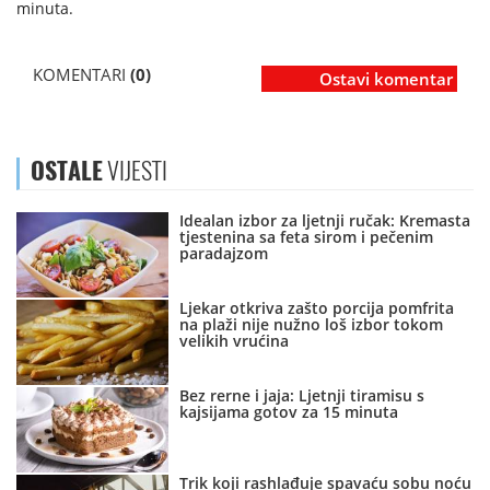
minuta.
KOMENTARI
(0)
Ostavi komentar
OSTALE
VIJESTI
Idealan izbor za ljetnji ručak: Kremasta
tjestenina sa feta sirom i pečenim
paradajzom
Ljekar otkriva zašto porcija pomfrita
na plaži nije nužno loš izbor tokom
velikih vrućina
Bez rerne i jaja: Ljetnji tiramisu s
kajsijama gotov za 15 minuta
Trik koji rashlađuje spavaću sobu noću