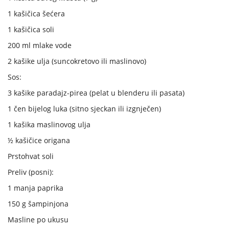
1 kašičica šećera
1 kašičica soli
200 ml mlake vode
2 kašike ulja (suncokretovo ili maslinovo)
Sos:
3 kašike paradajz-pirea (pelat u blenderu ili pasata)
1 čen bijelog luka (sitno sjeckan ili izgnječen)
1 kašika maslinovog ulja
½ kašičice origana
Prstohvat soli
Preliv (posni):
1 manja paprika
150 g šampinjona
Masline po ukusu