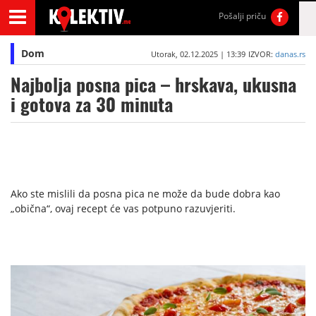
Pošalji priču
Dom
Utorak, 02.12.2025 | 13:39
IZVOR:
danas.rs
Najbolja posna pica – hrskava, ukusna
i gotova za 30 minuta
Ako ste mislili da posna pica ne može da bude dobra kao
„obična“, ovaj recept će vas potpuno razuvjeriti.