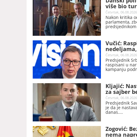
Danski poli
više bio tu
ću biti vodi
Četvrtak, 06.08.2026
Nakon kritika o
parlamenta, zb
predsjednikom 
predsjednik Da
će ubuduće pažl
Vučić: Rasp
nedeljama,
Četvrtak, 06.08.2026
Predsjednik Srb
raspisani u nar
kampanju podni
Kljajić: Na
za sajber b
Četvrtak, 06.08.2026
Predsjednik Sav
je da je nastav
danas.
Zogović: Be
nema napre