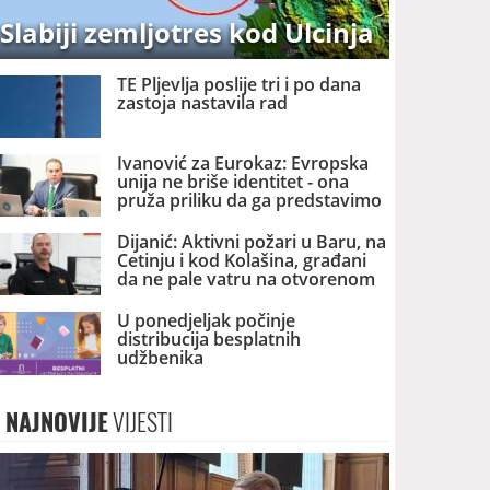
Slabiji zemljotres kod Ulcinja
TE Pljevlja poslije tri i po dana
zastoja nastavila rad
Ivanović za Eurokaz: Evropska
unija ne briše identitet - ona
pruža priliku da ga predstavimo
Evropi i svijetu
Dijanić: Aktivni požari u Baru, na
Cetinju i kod Kolašina, građani
da ne pale vatru na otvorenom
U ponedjeljak počinje
distribucija besplatnih
udžbenika
NAJNOVIJE
VIJESTI