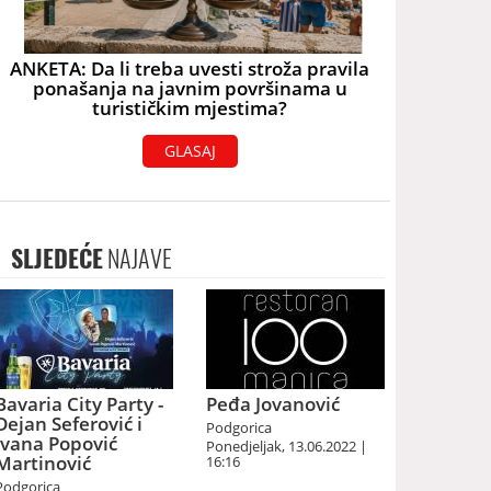
ANKETA: Da li treba uvesti stroža pravila
ponašanja na javnim površinama u
turističkim mjestima?
GLASAJ
SLJEDEĆE
NAJAVE
Bavaria City Party -
Peđa Jovanović
Dejan Seferović i
Podgorica
Ivana Popović
Ponedjeljak, 13.06.2022 |
Martinović
16:16
Podgorica