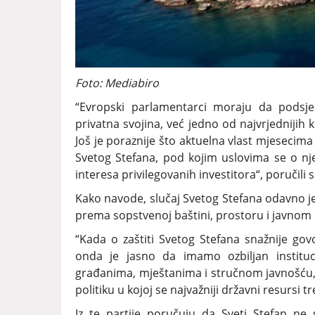
Foto: Mediabiro
“Evropski parlamentarci moraju da podsje
privatna svojina, već jedno od najvrjednijih k
Još je poraznije što aktuelna vlast mjesecima
Svetog Stefana, pod kojim uslovima se o nje
interesa privilegovanih investitora“, poručili s
Kako navode, slučaj Svetog Stefana odavno je
prema sopstvenoj baštini, prostoru i javnom
“Kada o zaštiti Svetog Stefana snažnije go
onda je jasno da imamo ozbiljan institu
građanima, mještanima i stručnom javnošću, 
politiku u kojoj se najvažniji državni resursi 
Iz te partije poručuju da Sveti Stefan ne 