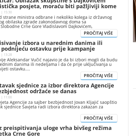
tičar: Obilazak skupštine s Dajkovićem
ristička posjeta, moraću biti pažljiviji kome
č
 | 15:30
d strane ministra odbrane i nekoliko kolega iz državnog
og obilaska zgrade zakonodavnog doma sa
Slobodne Crne Gore Vladislavom Dajkovićem,
nske narodne partije (DF) Morten Meseršmit kazao je da
jivije birati kome će pokazivati palatu Kristijansborg.
isivanje izbora u narednim danima ili
 podnijeću ostavku prije kampanje
 | 13:28
ije Aleksandar Vučić najavio je da bi izbori mogli da budu
ednim danima ili nedeljama i da će prije uključivanja u
jeti ostavku.
stavak sjednice za izbor direktora Agencije
ezbjednost održaće se danas
 | 11:00
jeta Agencije za sajber bezbjednost Jovan Kljajić saopštio
ak sjednice Savjeta radi izbora direktora zakazan za
z preispitivanja uloge vrha bivšeg režima
tka Crne Gore