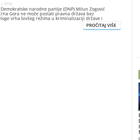
 | 10:50
 Demokratske narodne partije (DNP) Milun Zogović
 Crna Gora ne može postati pravna država bez
uloge vrha bivšeg režima u kriminalizaciji države i
konito stečene imovine, ocjenjujući da bi izostanak
značio legalizaciju pljačke iz prethodne tri decenije.