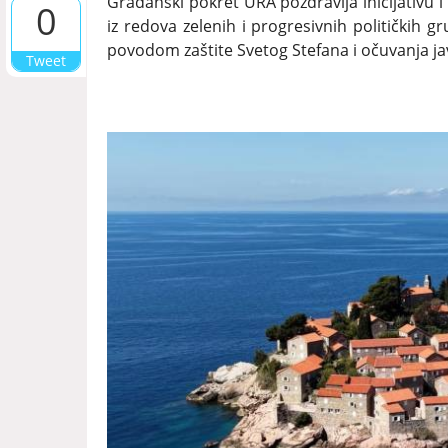
Građanski pokret URA pozdravlja inicijativu
0
iz redova zelenih i progresivnih političkih gr
povodom zaštite Svetog Stefana i očuvanja j
Tweet