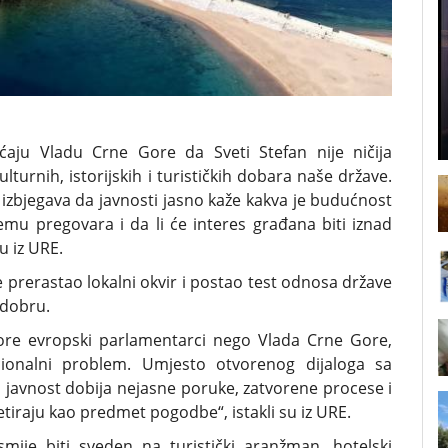
ćaju Vladu Crne Gore da Sveti Stefan nije ničija
ulturnih, istorijskih i turističkih dobara naše države.
 izbjegava da javnosti jasno kaže kakva je budućnost
mu pregovara i da li će interes građana biti iznad
u iz URE.
 prerastao lokalni okvir i postao test odnosa države
 dobru.
vore evropski parlamentarci nego Vlada Crne Gore,
cionalni problem. Umjesto otvorenog dijaloga sa
javnost dobija nejasne poruke, zatvorene procese i
tretiraju kao predmet pogodbe“, istakli su iz URE.
smije biti sveden na turistički aranžman, hotelski