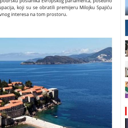
 i podršku poslanika Evropskog parlamenta, posebno
upacija, koji su se obratili premijeru Milojku Spajiću
avnog interesa na tom prostoru.