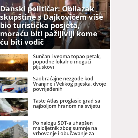
Danski političar: Obilazak
skupštine s Dajkovićem više
bio turistička posjeta,
moraću biti pažljiviji kome
ću biti vodič
Sunčan i veoma topao petak,
popodne lokalno mogući
pljuskovi
Saobraćajne nezgode kod
Vranjine i Velikog pijeska, dvoje
povrijeđenih
Taste Atlas proglasio grad sa
najboljom hranom na svijetu
Po nalogu SDT-a uhapšen
maloljetnik zbog sumnje na
vrbovanje i obučavanje za