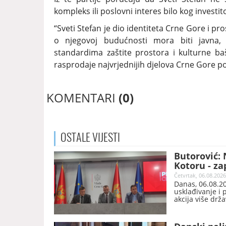
kompleks ili poslovni interes bilo kog investit
“Sveti Stefan je dio identiteta Crne Gore i p
o njegovoj budućnosti mora biti javna,
standardima zaštite prostora i kulturne ba
rasprodaje najvrjednijih djelova Crne Gore pod
KOMENTARI
(0)
OSTALE
VIJESTI
Butorović: 
Kotoru - za
Četvrtak, 06.08.2026
Danas, 06.08.20
usklađivanje i 
akcija više drž
prometa robe b
ministra bez po