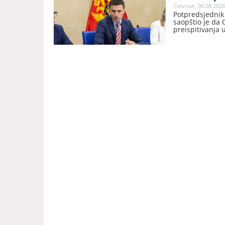
Četvrtak, 06.08.2026
Potpredsjednik
saopštio je da
preispitivanja 
oduzimanja neza
takvog epiloga 