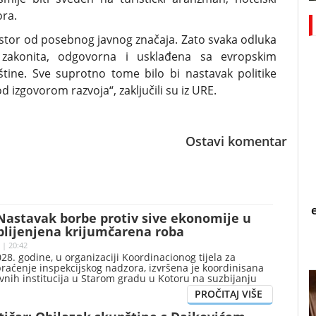
ora.
rostor od posebnog javnog značaja. Zato svaka odluka
 zakonita, odgovorna i usklađena sa evropskim
štine. Sve suprotno tome bilo bi nastavak politike
 izgovorom razvoja“, zaključili su iz URE.
Ostavi komentar
Nastavak borbe protiv sive ekonomije u
plijenjena krijumčarena roba
 | 20:42
28. godine, u organizaciji Koordinacionog tijela za
praćenje inspekcijskog nadzora, izvršena je koordinisana
avnih institucija u Starom gradu u Kotoru na suzbijanju
ez odobrenja nosioca žiga, saopšteno je iz Kabineta
rtfelja Milutina Butorovića.