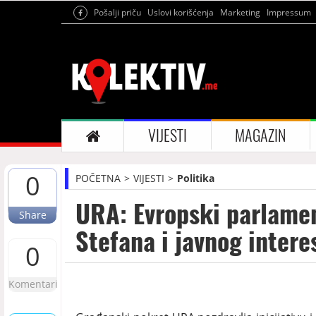
Pošalji priču
Uslovi korišćenja
Marketing
Impressum
VIJESTI
MAGAZIN
0
POČETNA
VIJESTI
Politika
URA: Evropski parlamen
Share
Stefana i javnog intere
0
Komentari