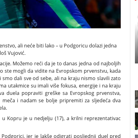
enstvo, ali neće biti lako – u Podgoricu dolazi jedna
loš Vujović.
acije. Možemo reći da je to danas jedna od najboljih
što ste mogli da vidite na Evropskom prvenstvu, kada
 smo dali sve od sebe, ali na kraju nismo slavili zato
ma utakmice su imali više fokusa, energije i na kraju
va duela popraviti greške sa Evropskog prvenstva,
 i meča i nadam se bolje pripremiti za sljedeća dva
ela.
 Kopru je u nedjelju (17), a krilni reprezentativac
Podgorici, jer je lakše odigrati posljednji duel pred