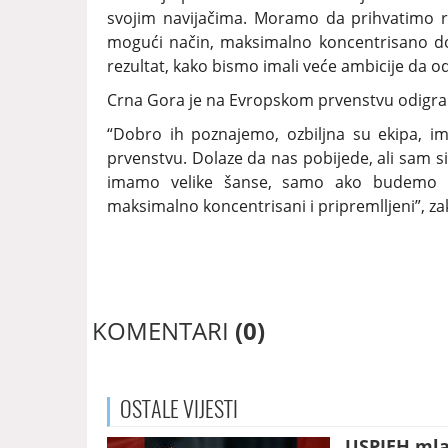
svojim navijačima. Moramo da prihvatimo re
mogući način, maksimalno koncentrisano d
rezultat, kako bismo imali veće ambicije da od
Crna Gora je na Evropskom prvenstvu odigrala 
“Dobro ih poznajemo, ozbiljna su ekipa, im
prvenstvu. Dolaze da nas pobijede, ali sam s
imamo velike šanse, samo ako budemo 
maksimalno koncentrisani i pripremlljeni”, zak
KOMENTARI
(0)
OSTALE
VIJESTI
USPJEH mlad