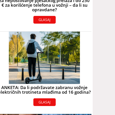
za nepoštovanje pješačkog prelaza i do 250
€ za korišćenje telefona u vožnji – da li su
opravdane?
GLASAJ
ANKETA: Da li podržavate zabranu vožnje
električnih trotineta mlađima od 16 godina?
GLASAJ