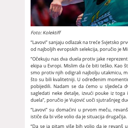
Foto: Kolektiff
“Lavovi” sanjaju odlazak na treće Svjetsko prv
od najboljih evropskih selekcija, poručio je Mi
“Očekuju nas dva duela protiv jake reprezent
ekipa u Evropi. Mislim da će biti teško. Kao 
smo protiv njih odigrali najbolju utakmicu, mi
što su bili kvalitetniji. U određenim momenti
pobijedili. Nadam se da ćemo u sljedeća d
sagledati neke detalje, izvući pouke iz toga
duela”, poručio je Vujović uoči sjutrašnjeg du
“Lavovi” su domaćini u prvom meču, revanš u
ističe da bi više volio da je situacija drugačija.
“Da se ja pitam više bih volio da je revanš u 