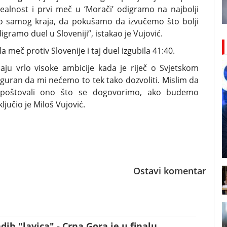
alnost i prvi meč u ‘Morači’ odigramo na najbolji
o samog kraja, da pokušamo da izvučemo što bolji
igramo duel u Sloveniji”, istakao je Vujović.
meč protiv Slovenije i taj duel izgubila 41:40.
aju vrlo visoke ambicije kada je riječ o Svjetskom
iguran da mi nećemo to tek tako dozvoliti. Mislim da
poštovali ono što se dogovorimo, ako budemo
ljučio je Miloš Vujović.
Ostavi komentar
ih "lavica" - Crna Gora je u finalu