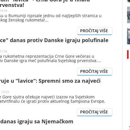
rvenstva!
19:34
su u Rumuniji ispisale jednu od najljepših stranica u
rskog ženskog rukometa!
ce" danas protiv Danske igraju polufinale
11:04
a rukometna reprezentacija Crne Gore večeras u
iv Danske igra meč polufinala Svjetskog prvenstva.
ruje u “lavice”: Spremni smo za najveći
| 13:03
 Gore sjutra očekuje najveći izazov na Svjetskom
etvrtfinalu će igrati protiv aktuelnog šampiona Evrope,
 danas igraju sa Njemačkom