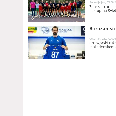
Ponedjeljak, 03.08.2
Ženska rukomet
nastup na Svje
Borozan sti
Četvrtak, 23.07.2026
Crnogorski ruk
makedonskom Al