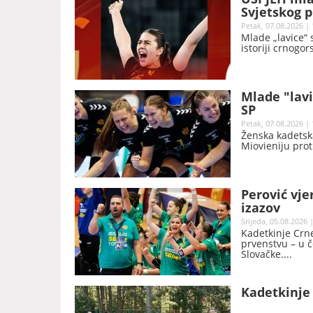
Svjetskog p
Petak, 07.08.2026 | 
Mlade „lavice“ 
istoriji crnogo
Mlade "lavi
SP
Petak, 07.08.2026 | 
Ženska kadetsk
Miovieniju prot
Perović vje
izazov
Srijeda, 05.08.2026 
Kadetkinje Crne
prvenstvu – u č
Slovačke.
Kadetkinje