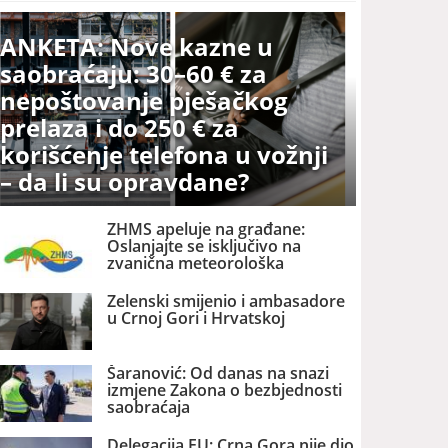
ANKETA: Nove kazne u
saobraćaju: 30–60 € za
nepoštovanje pješačkog
prelaza i do 250 € za
korišćenje telefona u vožnji
– da li su opravdane?
ZHMS apeluje na građane:
Oslanjajte se isključivo na
zvanična meteorološka
upozorenja
Zelenski smijenio i ambasadore
u Crnoj Gori i Hrvatskoj
Šaranović: Od danas na snazi
izmjene Zakona o bezbjednosti
saobraćaja
Delegacija EU: Crna Gora nije dio