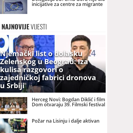
inicijative za centre za migrante
NAJNOVIJE
VIJESTI
Njemački list o dolasku
Zelenskog u Beograd: Iza
kulisa razgovori o
zajedničkoj fabrici dronova
u Srbiji
Herceg Novi: Bogdan Diklić i film
Dom otvaraju 39. Filmski festival
Požar na Lisinju i dalje aktivan