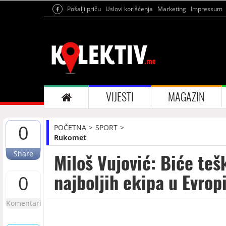
Pošalji priču
Uslovi korišćenja
Marketing
Impressum
VIJESTI
MAGAZIN
0
POČETNA
SPORT
Rukomet
Share
Miloš Vujović: Biće teš
najboljih ekipa u Evrop
0
Komentari