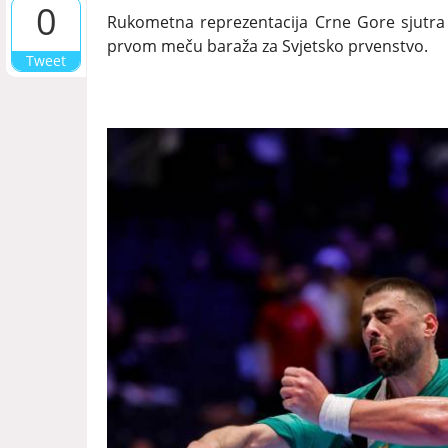
0
Rukometna reprezentacija Crne Gore sjutra 
prvom meču baraža za Svjetsko prvenstvo.
Tweet