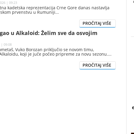
026 | 09:23
na kadetska reprezentacija Crne Gore danas nastavlja
tskom prvenstvu u Rumuniji
gao u Alkaloid: Želim sve da osvojim
 | 09:08
ometaš, Vuko Borozan priključio se novom timu,
kaloidu, koji je juče počeo pripreme za novu sezonu.