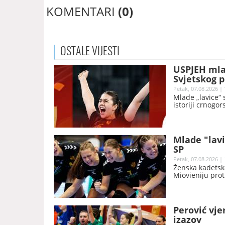
KOMENTARI
(0)
OSTALE
VIJESTI
USPJEH mlad
Svjetskog p
Petak, 07.08.2026 | 
Mlade „lavice“ 
istoriji crnogo
Mlade "lavi
SP
Petak, 07.08.2026 | 
Ženska kadetsk
Miovieniju prot
Perović vje
izazov