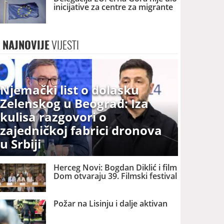
inicijative za centre za migrante
NAJNOVIJE
VIJESTI
Njemački list o dolasku
Zelenskog u Beograd: Iza
kulisa razgovori o
zajedničkoj fabrici dronova
u Srbiji
Herceg Novi: Bogdan Diklić i film
Dom otvaraju 39. Filmski festival
Požar na Lisinju i dalje aktivan