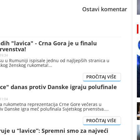
Ostavi komentar
ih "lavica" - Crna Gora je u finalu
rvenstva!
19:34
su u Rumuniji ispisale jednu od najljepših stranica u
rskog ženskog rukometa!
ce" danas protiv Danske igraju polufinale
11:04
a rukometna reprezentacija Crne Gore večeras u
iv Danske igra meč polufinala Svjetskog prvenstva.
ruje u “lavice”: Spremni smo za najveći