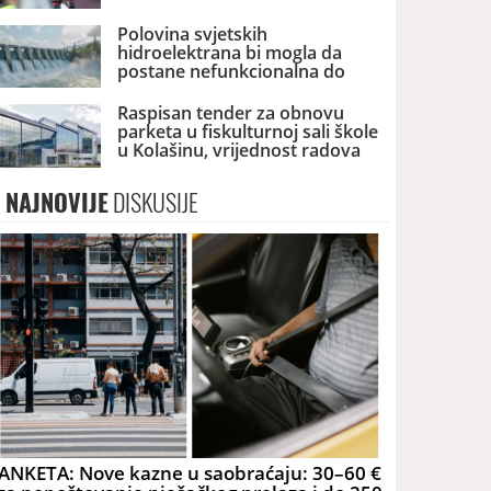
Polovina svjetskih
hidroelektrana bi mogla da
postane nefunkcionalna do
2060. godine
Raspisan tender za obnovu
parketa u fiskulturnoj sali škole
u Kolašinu, vrijednost radova
skoro 40.000 eura
NAJNOVIJE
DISKUSIJE
ANKETA: Nove kazne u saobraćaju: 30–60 €