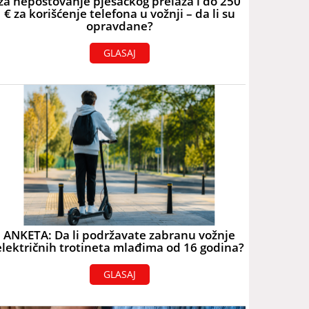
za nepoštovanje pješačkog prelaza i do 250
€ za korišćenje telefona u vožnji – da li su
opravdane?
GLASAJ
ANKETA: Da li podržavate zabranu vožnje
električnih trotineta mlađima od 16 godina?
GLASAJ