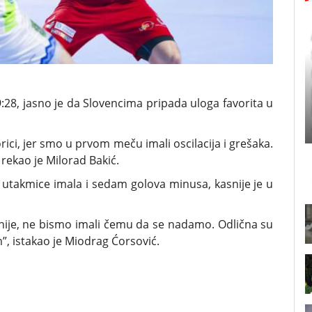
9:28, jasno je da Slovencima pripada uloga favorita u
i, jer smo u prvom meču imali oscilacija i grešaka.
rekao je Milorad Bakić.
utakmice imala i sedam golova minusa, kasnije je u
nije, ne bismo imali čemu da se nadamo. Odlična su
”, istakao je Miodrag Ćorsović.