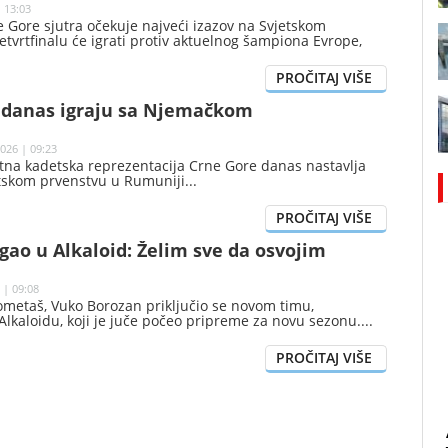
| 13:03
 Gore sjutra očekuje najveći izazov na Svjetskom
etvrtfinalu će igrati protiv aktuelnog šampiona Evrope,
 danas igraju sa Njemačkom
026 | 09:23
na kadetska reprezentacija Crne Gore danas nastavlja
tskom prvenstvu u Rumuniji
gao u Alkaloid: Želim sve da osvojim
 | 09:08
ometaš, Vuko Borozan priključio se novom timu,
kaloidu, koji je juče počeo pripreme za novu sezonu.