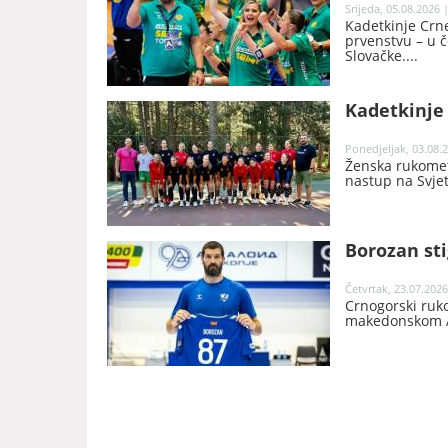
Srijeda, 05.08.2026 
Kadetkinje Crne
prvenstvu – u č
Slovačke.
Kadetkinje
Ponedjeljak, 03.08.2
Ženska rukomet
nastup na Svje
Borozan sti
Četvrtak, 23.07.2026
Crnogorski ruk
makedonskom Al