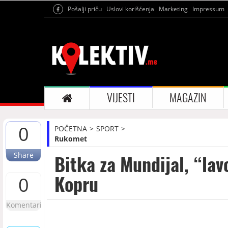
Pošalji priču
Uslovi korišćenja
Marketing
Impressum
VIJESTI
MAGAZIN
0
POČETNA
SPORT
Rukomet
Share
Bitka za Mundijal, “lav
Kopru
0
Komentari