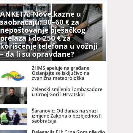
ANKETA: Nove kazne u
saobraćaju: 30–60 € za
nepoštovanje pješačkog
prelaza i do 250 € za
korišćenje telefona u vožnji
– da li su opravdane?
ZHMS apeluje na građane:
Oslanjajte se isključivo na
zvanična meteorološka
upozorenja
Zelenski smijenio i ambasadore
u Crnoj Gori i Hrvatskoj
Šaranović: Od danas na snazi
izmjene Zakona o bezbjednosti
saobraćaja
Delegacija EU: Crna Gora nije dio