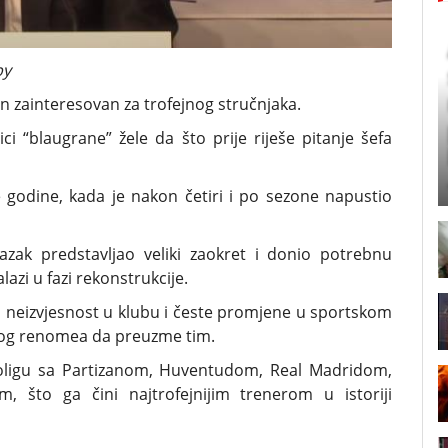
by
an zainteresovan za trofejnog stručnjaka.
ci “blaugrane” žele da što prije riješe pitanje šefa
godine, kada je nakon četiri i po sezone napustio
azak predstavljao veliki zaokret i donio potrebnu
lazi u fazi rekonstrukcije.
na neizvjesnost u klubu i česte promjene u sportskom
kvog renomea da preuzme tim.
vroligu sa Partizanom, Huventudom, Real Madridom,
, što ga čini najtrofejnijim trenerom u istoriji