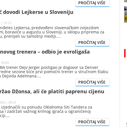
 dovodi Lejkerse u Sloveniju
 | 10:15
Anđeles Lejkersa, predvođeni slovenačkom zvijezdom
, boraviće u avgustu u Sloveniji, u sklopu priprema za
 prenijeli su tamošnji mediji.
 novog trenera – odbio je evroligaša
 09:04
BA trener Dejv Jerger postigao je dogovor sa Denver
redne sezone biće prvi pomoćni trener u stručnom štabu
a Dejvida Adelmana.
žao Džonsa, ali će platiti paprenu cijenu
026 | 08:23
 izjednačili su ponudu Oklahoma Siti Tandera za
 i zadržali važnog krilnog igrača u ograničenoj
iji.