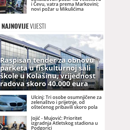
i Čevu, vatra prema Markovini;
novi požar u Mikulićima
NAJNOVIJE
VIJESTI
Raspisan tender za obnovu
parketa u fiskulturnoj sali
škole u Kolašinu, vrijednost
radova skoro 40.000 eura
Ulcinj: Tri osobe osumnjičene za
zelenaštvo i prijetnje, od
oštećenog pribavili skoro pola
miliona eura
Jojić - Mujović: Prioritet
izgradnja Atletskog stadiona u
Podgorici