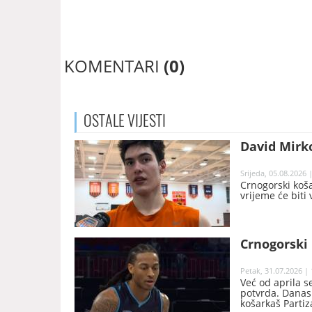
KOMENTARI
(0)
OSTALE
VIJESTI
David Mirko
Srijeda, 05.08.2026 
Crnogorski koša
vrijeme će biti 
Crnogorski 
Petak, 31.07.2026 | 
Već od aprila s
potvrda. Danas 
košarkaš Partiz