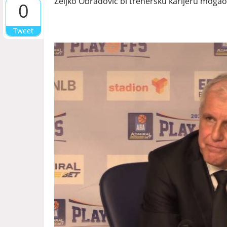
Željko Obradović bi trenersku karijeru mogao
0
Tweet