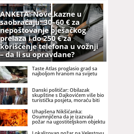
ANKETA: Nove kazne u
saobraćaju: 30–60 € za
nepoštovanje pješačkog
prelaza i do 250 € za
korišćenje telefona u vožnji
– da li su opravdane?
Taste Atlas proglasio grad sa
najboljom hranom na svijetu
Danski političar: Obilazak
skupštine s Dajkovićem više bio
turistička posjeta, moraću biti
pažljiviji kome ću biti vodič
Uhapšena Nikšićanka:
Osumnjičena da je izazvala
požar na ugostiteljskom objektu
u tom gradu
Lokalizovan požar na Velestovu