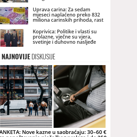
Uprava carina: Za sedam
mjeseci naplaćeno preko 832
miliona carinskih prihoda, rast
za preko pet odsto
Koprivica: Politike i vlasti su
prolazne, vječne su vjera,
svetinje i duhovno nasljeđe
NAJNOVIJE
DISKUSIJE
ANKETA: Nove kazne u saobraćaju: 30–60 €