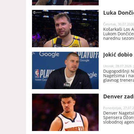
Luka Dončić
Četvrtak, 30.07.2026
Košarkaši Los 
Lukom Dončićem
narednu sezonu,
Jokić dobio
Utorak, 28.07.2026 |
Dugogodišnji N
Nagetsima i na
glavnog trener
Denver zadr
Ponedjeljak, 27.07.2
Denver Nagetsi
Spensera Džonsa
slobodnoj agenc