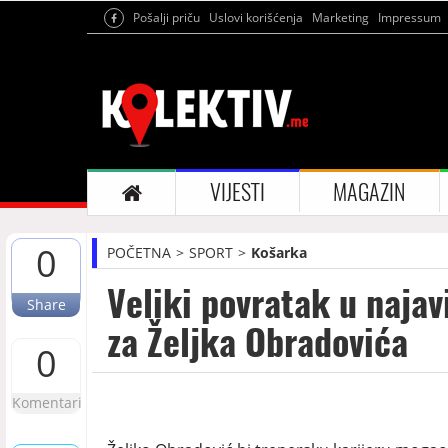
Pošalji priču
Uslovi korišćenja
Marketing
Impressum
VIJESTI
MAGAZIN
0
POČETNA
SPORT
Košarka
Veliki povratak u najav
Share
za Željka Obradovića
0
Komentari