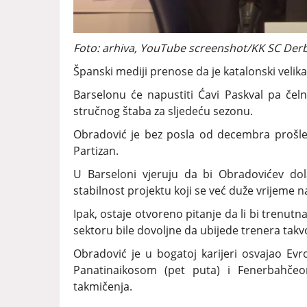
Foto: arhiva, YouTube screenshot/KK SC Der
Španski mediji prenose da je katalonski velik
Barselonu će napustiti Ćavi Paskval pa čelni
stručnog štaba za sljedeću sezonu.
Obradović je bez posla od decembra prošle 
Partizan.
U Barseloni vjeruju da bi Obradovićev dol
stabilnost projektu koji se već duže vrijeme na
Ipak, ostaje otvoreno pitanje da li bi trenut
sektoru bile dovoljne da ubijede trenera ta
Obradović je u bogatoj karijeri osvajao E
Panatinaikosom (pet puta) i Fenerbahčeom
takmičenja.