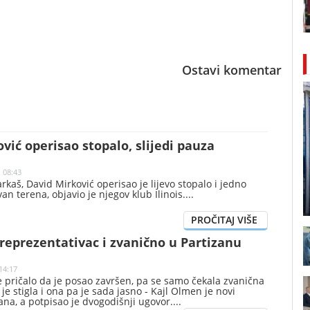
Ostavi komentar
vić operisao stopalo, slijedi pauza
| 08:43
rkaš, David Mirković operisao je lijevo stopalo i jedno
van terena, objavio je njegov klub Ilinois.
reprezentativac i zvanično u Partizanu
14:17
e pričalo da je posao završen, pa se samo čekala zvanična
je stigla i ona pa je sada jasno - Kajl Olmen je novi
ana, a potpisao je dvogodišnji ugovor.