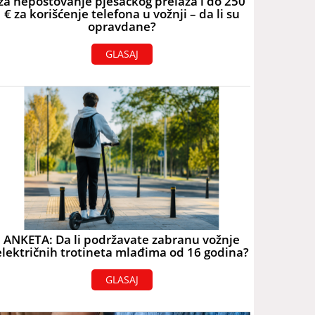
za nepoštovanje pješačkog prelaza i do 250
€ za korišćenje telefona u vožnji – da li su
opravdane?
GLASAJ
ANKETA: Da li podržavate zabranu vožnje
električnih trotineta mlađima od 16 godina?
GLASAJ