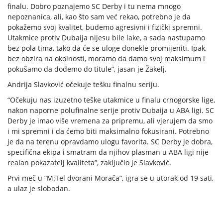
finalu. Dobro poznajemo SC Derby i tu nema mnogo
nepoznanica, ali, kao što sam već rekao, potrebno je da
pokažemo svoj kvalitet, budemo agresivni i fizički spremni.
Utakmice protiv Dubaija nijesu bile lake, a sada nastupamo
bez pola tima, tako da će se uloge donekle promijeniti. Ipak,
bez obzira na okolnosti, moramo da damo svoj maksimum i
pokušamo da dođemo do titule”, jasan je Žakelj.
Andrija Slavković očekuje tešku finalnu seriju.
“Očekuju nas izuzetno teške utakmice u finalu crnogorske lige,
nakon naporne polufinalne serije protiv Dubaija u ABA ligi. SC
Derby je imao više vremena za pripremu, ali vjerujem da smo
i mi spremni i da ćemo biti maksimalno fokusirani. Potrebno
je da na terenu opravdamo ulogu favorita. SC Derby je dobra,
specifična ekipa i smatram da njihov plasman u ABA ligi nije
realan pokazatelj kvaliteta”, zaključio je Slavković.
Prvi meč u “M:Tel dvorani Morača”, igra se u utorak od 19 sati,
a ulaz je slobodan.