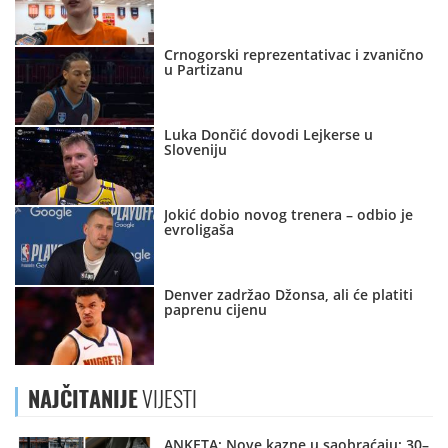
Crnogorski reprezentativac i zvanično
u Partizanu
Luka Dončić dovodi Lejkerse u
Sloveniju
Jokić dobio novog trenera – odbio je
evroligaša
Denver zadržao Džonsa, ali će platiti
paprenu cijenu
NAJČITANIJE
VIJESTI
ANKETA: Nove kazne u saobraćaju: 30–