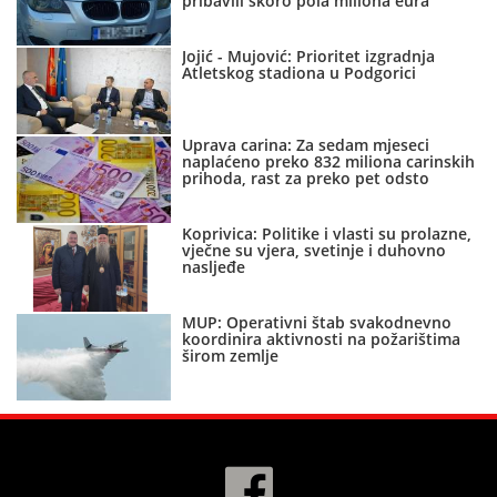
pribavili skoro pola miliona eura
Jojić - Mujović: Prioritet izgradnja
Atletskog stadiona u Podgorici
Uprava carina: Za sedam mjeseci
naplaćeno preko 832 miliona carinskih
prihoda, rast za preko pet odsto
Koprivica: Politike i vlasti su prolazne,
vječne su vjera, svetinje i duhovno
nasljeđe
MUP: Operativni štab svakodnevno
koordinira aktivnosti na požarištima
širom zemlje