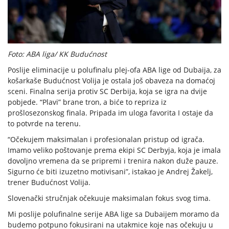
Foto: ABA liga/ KK Budućnost
Poslije eliminacije u polufinalu plej-ofa ABA lige od Dubaija, za
košarkaše Budućnost Volija je ostala još obaveza na domaćoj
sceni. Finalna serija protiv SC Derbija, koja se igra na dvije
pobjede. “Plavi” brane tron, a biće to repriza iz
prošlosezonskog finala. Pripada im uloga favorita I ostaje da
to potvrde na terenu.
“Očekujem maksimalan i profesionalan pristup od igrača.
Imamo veliko poštovanje prema ekipi SC Derbyja, koja je imala
dovoljno vremena da se pripremi i trenira nakon duže pauze.
Sigurno će biti izuzetno motivisani”, istakao je Andrej Žakelj,
trener Budućnost Volija.
Slovenački stručnjak očekuuje maksimalan fokus svog tima.
Mi poslije polufinalne serije ABA lige sa Dubaijem moramo da
budemo potpuno fokusirani na utakmice koje nas očekuju u