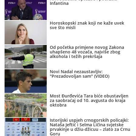
Infantina
Horoskopski znak koji ne kaže uvek
sve što misli
Od početka primjene novog Zakona
uhapšeno 48 vozača, najviše zbog
alkohola i težih prekršaja
Novi Nadal nezaustavljiv:
"Prezadovoljan sam" (VIDEO)
Most Đurđevića Tara biće obustavljen
za saobraćaj od 10. avgusta do kraja
oktobra
Istorijski uspjeh crnogorskih policajki:
Nataša Jeftić i Selma Ličina svjetske
prvakinje u džiu-džicuu – zlato za Crnu
Goru