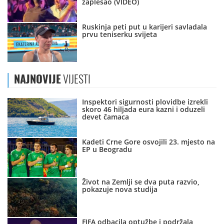
zaplesao (VIDEO)
Ruskinja peti put u karijeri savladala
prvu teniserku svijeta
NAJNOVIJE
VIJESTI
Inspektori sigurnosti plovidbe izrekli
skoro 46 hiljada eura kazni i oduzeli
devet čamaca
Kadeti Crne Gore osvojili 23. mjesto na
EP u Beogradu
Život na Zemlji se dva puta razvio,
pokazuje nova studija
FIFA odbacila optužbe i podržala