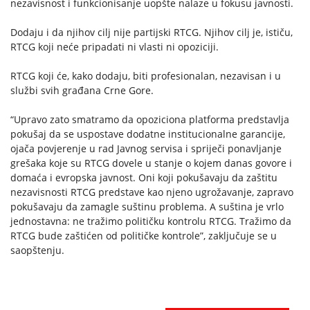
nezavisnost i funkcionisanje uopšte nalaze u fokusu javnosti.
Dodaju i da njihov cilj nije partijski RTCG. Njihov cilj je, ističu,
RTCG koji neće pripadati ni vlasti ni opoziciji.
RTCG koji će, kako dodaju, biti profesionalan, nezavisan i u
službi svih građana Crne Gore.
“Upravo zato smatramo da opoziciona platforma predstavlja
pokušaj da se uspostave dodatne institucionalne garancije,
ojača povjerenje u rad Javnog servisa i spriječi ponavljanje
grešaka koje su RTCG dovele u stanje o kojem danas govore i
domaća i evropska javnost. Oni koji pokušavaju da zaštitu
nezavisnosti RTCG predstave kao njeno ugrožavanje, zapravo
pokušavaju da zamagle suštinu problema. A suština je vrlo
jednostavna: ne tražimo političku kontrolu RTCG. Tražimo da
RTCG bude zaštićen od političke kontrole”, zaključuje se u
saopštenju.