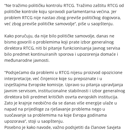
“Ne tražimo političku kontrolu RTCG. Tražimo zaštitu RTCG od
političke kontrole koju sprovodi parlamentarna većina. Jer
problem RTCG nije nastao zbog previše političkog dogovora,
već zbog previše političke samovolje”, piše u saopštenju.
Kako poručuju, da nije bilo političke samovolje, danas ne
bismo govorili o problemima koji prate izbor generalnog
direktora RTCG, niti bi pitanje funkcionisanja Javnog servisa
bilo predmet kontinuiranih sporova i upozorenja domaće i
međunarodne javnosti.
“Podsjećamo da problemi u RTCG nijesu proizvod opozicione
interpretacije, već činjenice koje su prepoznate i u
izvještajima Evropske komisije. Upravo su pitanja upravljanja
Javnim servisom, institucionalne stabilnosti i izbor generalnog
direktora bili predmet kritičkih osvrta evropskih institucija.
Zato je krajnje neobično da se danas više energije ulaže u
napad na prijedloge za rješavanje problema nego u
suočavanje sa problemima na koje Evropa godinama
upozorava”, stoji u saopštenju.
Posebno je kako navode, važno podsjetiti da članove Savjeta