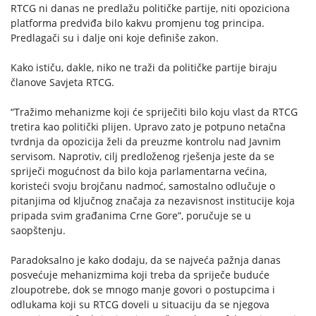
RTCG ni danas ne predlažu političke partije, niti opoziciona
platforma predviđa bilo kakvu promjenu tog principa.
Predlagači su i dalje oni koje definiše zakon.
Kako ističu, dakle, niko ne traži da političke partije biraju
članove Savjeta RTCG.
“Tražimo mehanizme koji će spriječiti bilo koju vlast da RTCG
tretira kao politički plijen. Upravo zato je potpuno netačna
tvrdnja da opozicija želi da preuzme kontrolu nad Javnim
servisom. Naprotiv, cilj predloženog rješenja jeste da se
spriječi mogućnost da bilo koja parlamentarna većina,
koristeći svoju brojčanu nadmoć, samostalno odlučuje o
pitanjima od ključnog značaja za nezavisnost institucije koja
pripada svim građanima Crne Gore”, poručuje se u
saopštenju.
Paradoksalno je kako dodaju, da se najveća pažnja danas
posvećuje mehanizmima koji treba da spriječe buduće
zloupotrebe, dok se mnogo manje govori o postupcima i
odlukama koji su RTCG doveli u situaciju da se njegova