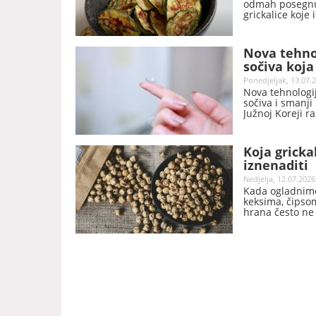
odmah posegnut
grickalice koje
odličan izbor č
Nova tehnol
sočiva koj
Ponedjeljak, 13.07.2
Nova tehnologij
sočiva i smanji 
Južnoj Koreji ra
površinska ošt
ultraljubičastoj 
Koja gricka
iznenaditi
Nedjelja, 12.07.2026
Kada ogladnimo
keksima, čipsom
hrana često ne 