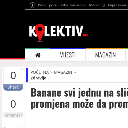
Pošalji priču
Uslovi korišćenja
Marketing
Impressum
VIJESTI
MAGAZIN
0
POČETNA
MAGAZIN
Zdravlje
Share
Banane svi jednu na sli
promjena može da promi
0
Komentari