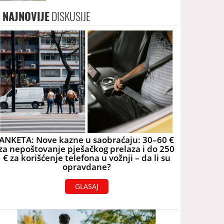
skoro 40.000 eura
NAJNOVIJE
DISKUSIJE
ANKETA: Nove kazne u saobraćaju: 30–60 €
za nepoštovanje pješačkog prelaza i do 250
€ za korišćenje telefona u vožnji – da li su
opravdane?
GLASAJ