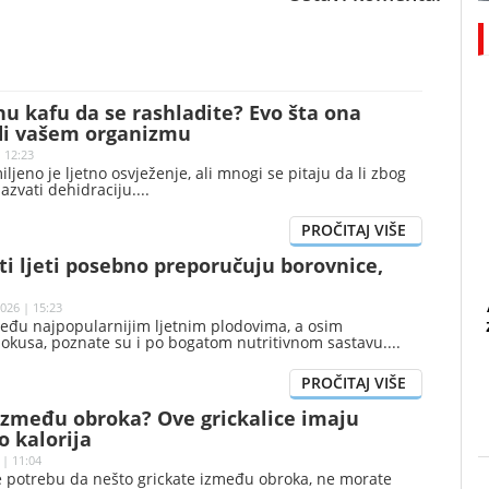
nu kafu da se rashladite? Evo šta ona
di vašem organizmu
| 12:23
ljeno je ljetno osvježenje, ali mnogi se pitaju da li zbog
azvati dehidraciju.
ti ljeti posebno preporučuju borovnice,
026 | 15:23
eđu najpopularnijim ljetnim plodovima, a osim
 okusa, poznate su i po bogatom nutritivnom sastavu.
 između obroka? Ove grickalice imaju
 kalorija
 | 11:04
e potrebu da nešto grickate između obroka, ne morate