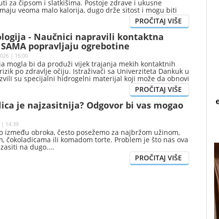
i za čipsom i slatkišima. Postoje zdrave i ukusne
 imaju veoma malo kalorija, dugo drže sitost i mogu biti
ak i kada pazite na ishranu.
ogija - Naučnici napravili kontaktna
a SAMA popravljaju ogrebotine
026 | 16:00
a mogla bi da produži vijek trajanja mekih kontaktnih
rizik po zdravlje očiju. Istraživači sa Univerziteta Dankuk u
zvili su specijalni hidrogelni materijal koji može da obnovi
ećenja nakon samo sat vremena izlaganja običnoj
(UV) svjetlosti.
lica je najzasitnija? Odgovor bi vas mogao
 | 14:39
 između obroka, često posežemo za najbržom užinom,
, čokoladicama ili komadom torte. Problem je što nas ova
zasiti na dugo.