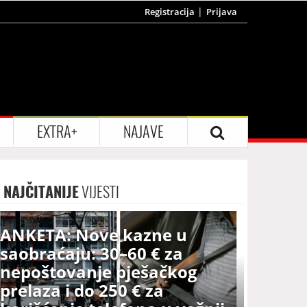
Registracija
Prijava
EXTRA+
NAJAVE
NAJČITANIJE
VIJESTI
ANKETA: Nove kazne u
saobraćaju: 30–60 € za
nepoštovanje pješačkog
prelaza i do 250 € za