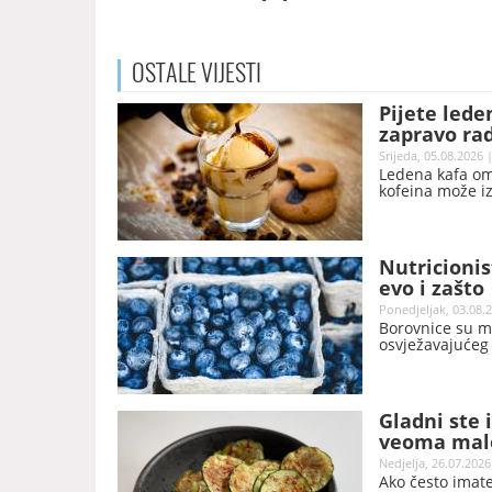
OSTALE
VIJESTI
Pijete lede
zapravo ra
Srijeda, 05.08.2026 
Ledena kafa omi
kofeina može iz
Nutricionis
evo i zašto
Ponedjeljak, 03.08.2
Borovnice su m
osvježavajućeg
Gladni ste
veoma malo
Nedjelja, 26.07.2026
Ako često imat