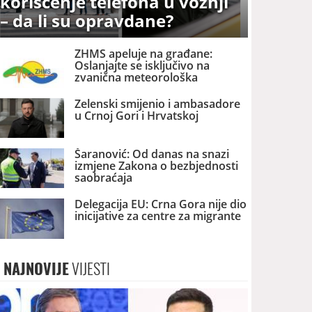
korišćenje telefona u vožnji
– da li su opravdane?
ZHMS apeluje na građane:
Oslanjajte se isključivo na
zvanična meteorološka
upozorenja
Zelenski smijenio i ambasadore
u Crnoj Gori i Hrvatskoj
Šaranović: Od danas na snazi
izmjene Zakona o bezbjednosti
saobraćaja
Delegacija EU: Crna Gora nije dio
inicijative za centre za migrante
NAJNOVIJE
VIJESTI