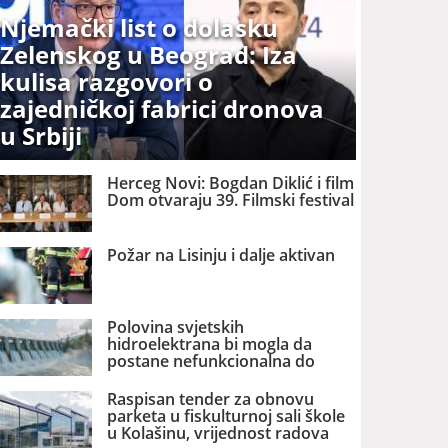
Njemački list o dolasku
Zelenskog u Beograd: Iza
kulisa razgovori o
zajedničkoj fabrici dronova
u Srbiji
Herceg Novi: Bogdan Diklić i film
Dom otvaraju 39. Filmski festival
Požar na Lisinju i dalje aktivan
Polovina svjetskih
hidroelektrana bi mogla da
postane nefunkcionalna do
2060. godine
Raspisan tender za obnovu
parketa u fiskulturnoj sali škole
u Kolašinu, vrijednost radova