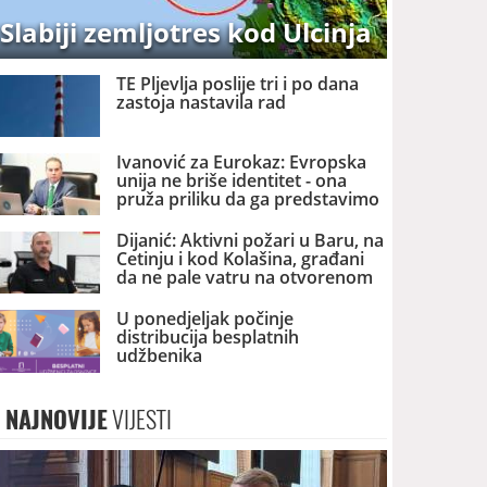
Slabiji zemljotres kod Ulcinja
TE Pljevlja poslije tri i po dana
zastoja nastavila rad
Ivanović za Eurokaz: Evropska
unija ne briše identitet - ona
pruža priliku da ga predstavimo
Evropi i svijetu
Dijanić: Aktivni požari u Baru, na
Cetinju i kod Kolašina, građani
da ne pale vatru na otvorenom
U ponedjeljak počinje
distribucija besplatnih
udžbenika
NAJNOVIJE
VIJESTI