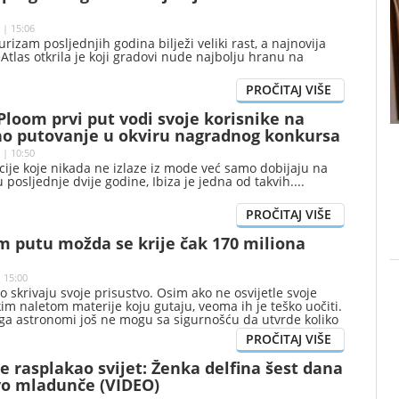
 | 15:06
rizam posljednjih godina bilježi veliki rast, a najnovija
eAtlas otkrila je koji gradovi nude najbolju hranu na
 Ploom prvi put vodi svoje korisnike na
o putovanje u okviru nagradnog konkursa
 | 10:50
cije koje nikada ne izlaze iz mode već samo dobijaju na
u posljednje dvije godine, Ibiza je jedna od takvih.
m putu možda se krije čak 170 miliona
 15:00
o skrivaju svoje prisustvo. Osim ako ne osvijetle svoje
kim naletom materije koju gutaju, veoma ih je teško uočiti.
ga astronomi još ne mogu sa sigurnošću da utvrde koliko
crnih rupa zvjezdane mase nalazi u našoj galaksiji.
 je rasplakao svijet: Ženka delfina šest dana
vo mladunče (VIDEO)