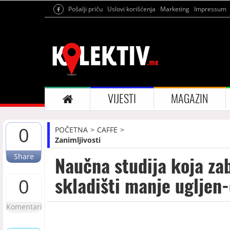
Pošalji priču
Uslovi korišćenja
Marketing
Impressum
VIJESTI
MAGAZIN
0
POČETNA
CAFFE
Zanimljivosti
Share
Naučna studija koja zab
skladišti manje ugljen-
0
Komentari