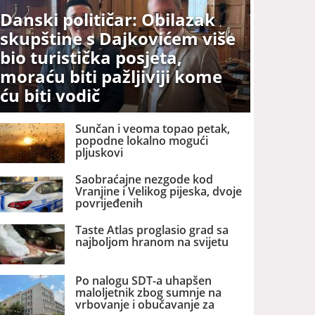
Danski političar: Obilazak
skupštine s Dajkovićem više
bio turistička posjeta,
moraću biti pažljiviji kome
ću biti vodič
Sunčan i veoma topao petak,
popodne lokalno mogući
pljuskovi
Saobraćajne nezgode kod
Vranjine i Velikog pijeska, dvoje
povrijeđenih
Taste Atlas proglasio grad sa
najboljom hranom na svijetu
Po nalogu SDT-a uhapšen
maloljetnik zbog sumnje na
vrbovanje i obučavanje za