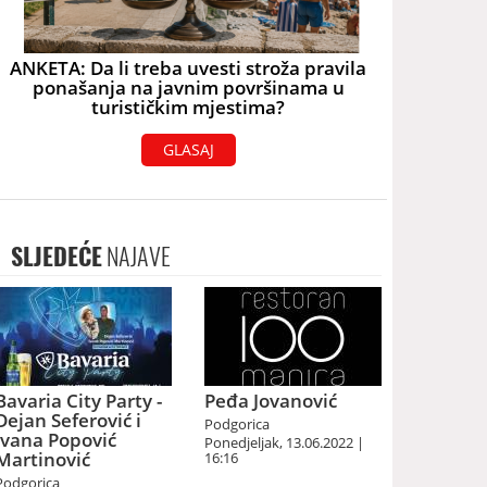
ANKETA: Da li treba uvesti stroža pravila
ponašanja na javnim površinama u
turističkim mjestima?
GLASAJ
SLJEDEĆE
NAJAVE
Bavaria City Party -
Peđa Jovanović
Dejan Seferović i
Podgorica
Ivana Popović
Ponedjeljak, 13.06.2022 |
Martinović
16:16
Podgorica