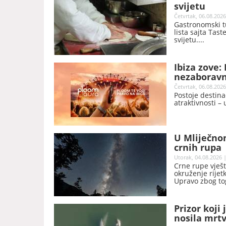
svijetu
Četvrtak, 06.08.2026
Gastronomski tu
lista sajta Tast
svijetu.
Ibiza zove:
nezaboravn
Četvrtak, 06.08.2026
Postoje destina
atraktivnosti – 
U Mliječno
crnih rupa
Utorak, 04.08.2026 |
Crne rupe vješt
okruženje rijet
Upravo zbog to
se nevidljivih 
Prizor koji
nosila mrt