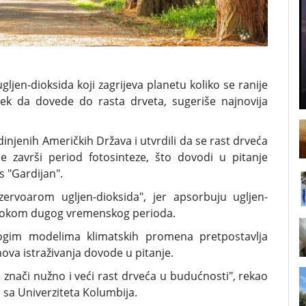
jen-dioksida koji zagrijeva planetu koliko se ranije
vek da dovede do rasta drveta, sugeriše najnovija
jedinjenih Američkih Država i utvrdili da se rast drveća
 završi period fotosinteze, što dovodi u pitanje
 "Gardijan".
ervoarom ugljen-dioksida", jer apsorbuju ugljen-
si tokom dugog vremenskog perioda.
gim modelima klimatskih promena pretpostavlja
nova istraživanja dovode u pitanje.
e znači nužno i veći rast drveća u budućnosti", rekao
 sa Univerziteta Kolumbija.