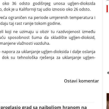
 oko 36 odsto godišnjeg unosa ugljen-dioksida
, dok je u Kaliforniji taj udio iznosio oko 26 odsto.
drveća ograničen na periode umjerenih temperatura i
kidaju taj rast ranije tokom godine.
eli koji ne uzimaju u obzir tu razdvojenost između
uću sposobnost šuma da skladište ugljen-dioksid,
manjene vlažnosti vazduha.
 napora za uklanjanje ugljen-dioksida i dalje oslanja
dok su tehnološka rješenja za uklanjanje ugljen-
Ostavi komentar
s proglasio grad sa najboljom hranom na