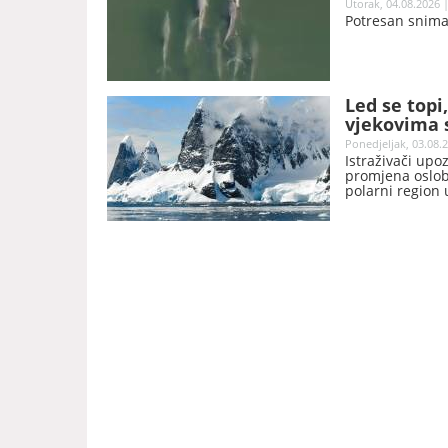
Utorak, 04.08.2026 |
Potresan snimak
Led se topi
vjekovima s
Ponedjeljak, 03.08.2
Istraživači upo
promjena osloba
polarni region 