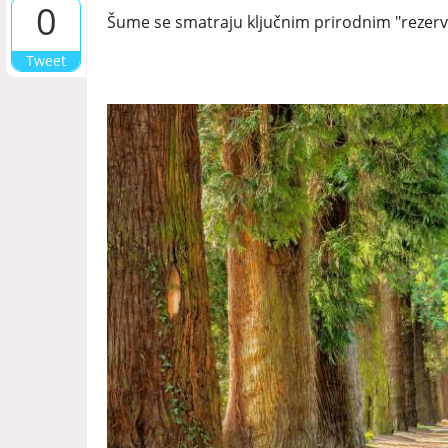
0
Šume se smatraju ključnim prirodnim "rezer
Tweet