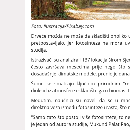
Foto: Ilustracija/Pixabay.com
Drveće možda ne može da skladišti onoliko ugl
pretpostavljalo, jer fotosinteza ne mora u
studija.
Istraživači su analizirali 137 lokacija širom S
često završava mesecima prije nego što se
dosadašnje klimatske modele, prenio je danas
Šume se smatraju ključnim prirodnim "rez
dioksid iz atmosfere i skladište ga u bioma
Međutim, naučnici su naveli da se u mno
direktna veza između fotosinteze i rasta, što 
"Samo zato što postoji više fotosinteze, to n
je jedan od autora studije, Mukund Palat Rao,