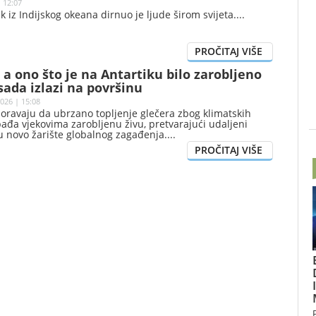
 12:07
 iz Indijskog okeana dirnuo je ljude širom svijeta.
, a ono što je na Antartiku bilo zarobljeno
ada izlazi na površinu
026 | 15:08
zoravaju da ubrzano topljenje glečera zbog klimatskih
đa vjekovima zarobljenu živu, pretvarajući udaljeni
u novo žarište globalnog zagađenja.