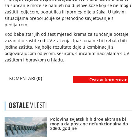
za sunčanje može se nanijeti na dijelove kože koji se ne mogu
zaštititi odjećom, poput lica ili gornjeg dijela šaka. U takvim
situacijama preporučuje se prethodno savjetovanje s
pedijatrom.
Kod beba starijih od šest mjeseci krema za sunčanje postaje
važan dio zaštite od UV zračenja. Ipak, ona ne bi trebala biti
jedina zaštita. Najbolje rezultate daje u kombinaciji s
odgovarajućom odjećom, šeširom, sunčanim naočalama s UV
zaštitom i boravkom u hladu.
KOMENTARI
(0)
Ostavi komentar
OSTALE
VIJESTI
Polovina svjetskih hidroelektrana bi
mogla da postane nefunkcionalna do
2060. godine