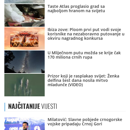
Taste Atlas proglasio grad sa
najboljom hranom na svijetu
Ibiza zove: Ploom prvi put vodi svoje
korisnike na nezaboravno putovanje u
okviru nagradnog konkursa
U Mliječnom putu možda se krije čak
170 miliona crnih rupa
Prizor koji je rasplakao svijet: Ženka
delfina šest dana nosila mrtvo
mladunče (VIDEO)
NAJČITANIJE
VIJESTI
Milatović: Slavne pobjede crnogorske
vojske pripadaju Crnoj Gori