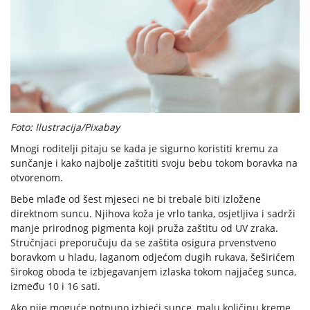
Foto: Ilustracija/Pixabay
Mnogi roditelji pitaju se kada je sigurno koristiti kremu za
sunčanje i kako najbolje zaštititi svoju bebu tokom boravka na
otvorenom.
Bebe mlađe od šest mjeseci ne bi trebale biti izložene
direktnom suncu. Njihova koža je vrlo tanka, osjetljiva i sadrži
manje prirodnog pigmenta koji pruža zaštitu od UV zraka.
Stručnjaci preporučuju da se zaštita osigura prvenstveno
boravkom u hladu, laganom odjećom dugih rukava, šeširićem
širokog oboda te izbjegavanjem izlaska tokom najjačeg sunca,
između 10 i 16 sati.
Ako nije moguće potpuno izbjeći sunce, malu količinu kreme