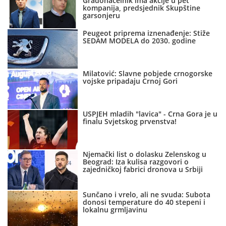
Gradonačelnik ima akcije u pet
kompanija, predsjednik Skupštine
garsonjeru
Peugeot priprema iznenađenje: Stiže
SEDAM MODELA do 2030. godine
Milatović: Slavne pobjede crnogorske
vojske pripadaju Crnoj Gori
USPJEH mladih "lavica" - Crna Gora je u
finalu Svjetskog prvenstva!
Njemački list o dolasku Zelenskog u
Beograd: Iza kulisa razgovori o
zajedničkoj fabrici dronova u Srbiji
Sunčano i vrelo, ali ne svuda: Subota
donosi temperature do 40 stepeni i
lokalnu grmljavinu