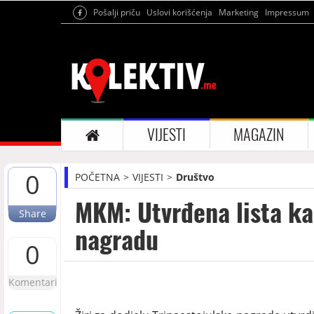
Pošalji priču
Uslovi korišćenja
Marketing
Impressum
VIJESTI
MAGAZIN
0
POČETNA
VIJESTI
Društvo
MKM: Utvrđena lista ka
Share
nagradu
0
Komentari