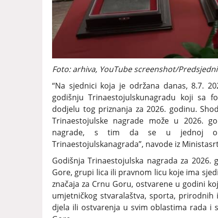
Foto: arhiva, YouTube screenshot/Predsjedn
“Na sjednici koja je održana danas, 8.7. 202
godišnju Trinaestojulskunagradu koji sa 
dodjelu tog priznanja za 2026. godinu. Sh
Trinaestojulske nagrade može u 2026. godin
nagrade, s tim da se u jednoj obl
Trinaestojulskanagrada”, navode iz Ministasrt
Godišnja Trinaestojulska nagrada za 2026. g
Gore, grupi lica ili pravnom licu koje ima sjed
značaja za Crnu Goru, ostvarene u godini koj
umjetničkog stvaralaštva, sporta, prirodnih 
djela ili ostvarenja u svim oblastima rada i 