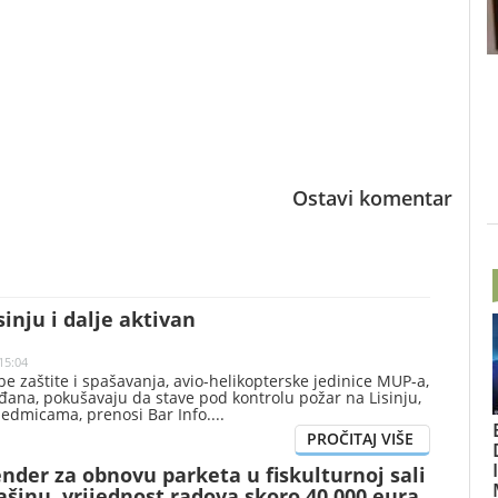
Ostavi komentar
sinju i dalje aktivan
15:04
be zaštite i spašavanja, avio-helikopterske jedinice MUP-a,
đana, pokušavaju da stave pod kontrolu požar na Lisinju,
ć sedmicama, prenosi Bar Info.
nder za obnovu parketa u fiskulturnoj sali
ašinu, vrijednost radova skoro 40.000 eura