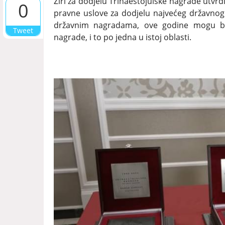
Žiri za dodjelu Trinaestojulske nagrade utvrdi
0
pravne uslove za dodjelu najvećeg državnog
državnim nagradama, ove godine mogu biti 
Tweet
nagrade, i to po jedna u istoj oblasti.