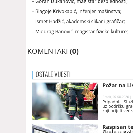
– Goran Đukanović, magistar bezbjednosti;
– Blagoje Krivokapić, inženjer mašinstva;
– Ismet Hadžić, akademski slikar i grafičar;
– Miodrag Banović, magistar fizičke kulture;
KOMENTARI
(0)
OSTALE
VIJESTI
Požar na Li
Petak, 07.08.2026 | 
Pripadnici Služ
uz podršku gra
koji prijeti ve
Raspisan te
škole u Kol