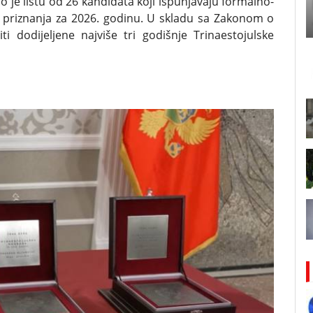
o je listu od 26 kandidata koji ispunjavaju formalno-
 priznanja za 2026. godinu. U skladu sa Zakonom o
dodijeljene najviše tri godišnje Trinaestojulske