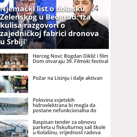
Njemački list o dolasku
Zelenskog u Beograd: Iza
kulisa razgovori o
zajedničkoj fabrici dronova
u Srbiji
Herceg Novi: Bogdan Diklić i film
Dom otvaraju 39. Filmski festival
Požar na Lisinju i dalje aktivan
Polovina svjetskih
hidroelektrana bi mogla da
postane nefunkcionalna do
2060. godine
Raspisan tender za obnovu
parketa u fiskulturnoj sali škole
u Kolašinu, vrijednost radova