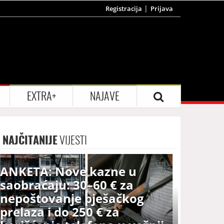
Registracija
Prijava
EXTRA+
NAJAVE
NAJČITANIJE
VIJESTI
ANKETA: Nove kazne u
saobraćaju: 30–60 € za
nepoštovanje pješačkog
prelaza i do 250 € za