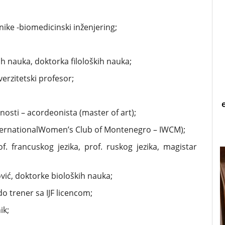
nike -biomedicinski inženjering;
ih nauka, doktorka filoloških nauka;
iverzitetski profesor;
osti – acordeonista (master of art);
ternationalWomen’s Club of Montenegro – IWCM);
 francuskog jezika, prof. ruskog jezika, magistar
vić, doktorke bioloških nauka;
do trener sa IJF licencom;
ik;