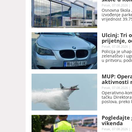
Petak, 07.08.2026 | 
Osnovna škola „
izvođenje parket
vrijednost 39.7
inovacija (MPNI
Ulcinj: Tri
prijetnje, 
eura
Petak, 07.08.2026 | 
Policija je uhap
zelenaštvo i ugr
u pritvoru, pod
Kako je saopšte
H.A. pribavili 
eura.
MUP: Opera
aktivnosti 
Petak, 07.08.2026 | 
Operativno-kom
tačku Direktora
poslova, preko 
požare i druge 
resora.
Pogledajte 
vikenda
Petak, 07.08.2026 | 