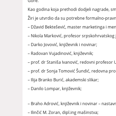
Gore.
Kao godina koja prethodi dodjeli nagrade, sm
Žiri je utvrdio da su potrebne formalno-pravn
– Džavid Bektešević, master marketinga i m
– Nikola Marković, profesor srpskohrvatskog je
– Darko Jovović, književnik i novinar;
– Radovan Vujadinović, književnik;
– prof. dr Staniša Ivanović, redovni profesor 
– prof. dr Sonja Tomović Šundić, redovna pro
– Ilija Branko Burić, akademski slikar;
– Danilo Lompar, književnik;
– Braho Adrović, književnik i novinar – nastavn
– Ilinčić M. Zoran, dipl.ing mašinstva;