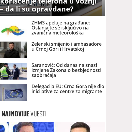
korišćenje telefona u vožnji
– da li su opravdane?
ZHMS apeluje na građane:
Oslanjajte se isključivo na
zvanična meteorološka
upozorenja
Zelenski smijenio i ambasadore
u Crnoj Gori i Hrvatskoj
Šaranović: Od danas na snazi
izmjene Zakona o bezbjednosti
saobraćaja
Delegacija EU: Crna Gora nije dio
inicijative za centre za migrante
NAJNOVIJE
VIJESTI