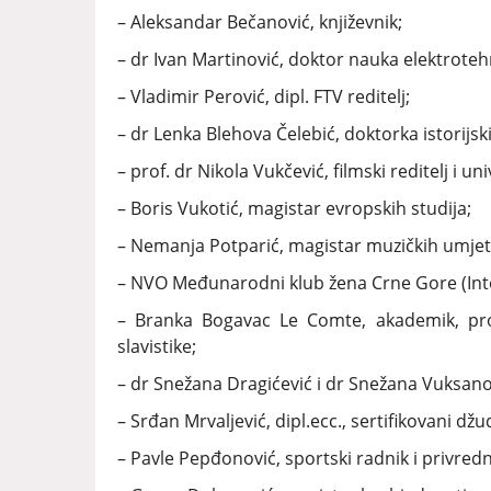
– Aleksandar Bečanović, književnik;
– dr Ivan Martinović, doktor nauka elektroteh
– Vladimir Perović, dipl. FTV reditelj;
– dr Lenka Blehova Čelebić, doktorka istorijsk
– prof. dr Nikola Vukčević, filmski reditelj i un
– Boris Vukotić, magistar evropskih studija;
– Nemanja Potparić, magistar muzičkih umjetn
– NVO Međunarodni klub žena Crne Gore (In
– Branka Bogavac Le Comte, akademik, prof.
slavistike;
– dr Snežana Dragićević i dr Snežana Vuksano
– Srđan Mrvaljević, dipl.ecc., sertifikovani džu
– Pavle Pepđonović, sportski radnik i privredn