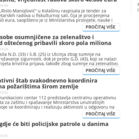
14:34
Risto Manojlović“ u Kolašinu raspisala je tender za
arskih radova u fiskulturnoj sali, čija je procijenjena
50 eura, saopšteno je iz Ministarstva prosvjete, nauke i
).
 osobe osumnjičene za zelenaštvo i
od oštećenog pribavili skoro pola miliona
14:24
sila N.D. (33) i S.B. (25) iz Ulcinja zbog sumnje na
ožavanje sigurnosti, dok je protiv G.D. (43), koji se nalazi
nijeta krivična prijava, takođe zbog sumnje na zelenaštvo.
no iz Uprave policije, osumnjičeni su navodno na štetu
protivpravnu imovinsku korist u iznosu od oko 460.000
tivni štab svakodnevno koordinira
na požarištima širom zemlje
13:52
unikacioni centar 112 predstavlja centralnu operativnu
ta za zaštitu i spašavanje Ministarstva unutrašnjih
koje se koordiniraju i realizuju aktivnosti u odgovoru na
događaje iz nadležnosti Direktorata, saopšteno je iz tog
gdje će biti policijske patrole u danima
13:35