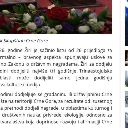
ik Skupštine Crne Gore
6. godine Žiri je sačinio listu od 26 prijedloga za
formalno – pravnog aspekta ispunjavaju uslove za
odno Zakonu o državnim nagradama, Žiri za dodjelu
i dodijeliti najviše tri godišnje Trinaestojulske
asti može dodijeliti samo jedna godišnja
va kulture i medija.
odinu dodjeljuje se građaninu ili državljaninu Crne
ište na teritoriji Crne Gore, za rezultate od izuzetnog
a prethodi dodjeli nagrade, u oblastima kulturnog i
i društvenih nauka, privrede, ekologije, odnosno za
stvaralaštva koja doprinose razvoju i afirmaciji Crne