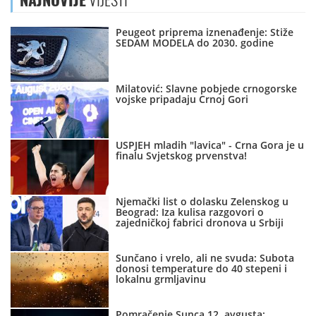
NAJNOVIJE
VIJESTI
Peugeot priprema iznenađenje: Stiže
SEDAM MODELA do 2030. godine
Milatović: Slavne pobjede crnogorske
vojske pripadaju Crnoj Gori
USPJEH mladih "lavica" - Crna Gora je u
finalu Svjetskog prvenstva!
Njemački list o dolasku Zelenskog u
Beograd: Iza kulisa razgovori o
zajedničkoj fabrici dronova u Srbiji
Sunčano i vrelo, ali ne svuda: Subota
donosi temperature do 40 stepeni i
lokalnu grmljavinu
Pomračenje Sunca 12. avgusta: