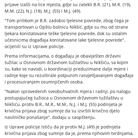
prijave izašli na lice mjesta, gdje su zatekli B.R. (21), M.R. (19),
M.M. (22), N.J. (18), M.J. (55) i M.J. (49).
"Tom prilikom je B.R. zadobio tjelesne povrede, zbog čega je
transportovan u Opštu bolnicu Nikšić, gdje su mu od strane
ljekara konstatovane teške tjelesne povrede, dok su ostalim
učesnicima događaja konstatovane lake tjelesne povrede",
ocijenili su iz Uprave policije.
Prema informacijama, o događaju je obaviješten državni
tužilac u Osnovnom državnom tužilaštvu u Nikšiću, sa kojim
su, kako se navodi, u koordinaciji preduzimane dalje mjere i
radnje koje su rezultirale potpunim rasvjetljavanjem događaja
i procesuiranjem osumnjičenih osoba.
"Nakon sprovedenih sveobuhvatnih mjera i radnji, po nalogu
postupajućeg tužioca u Osnovnom državnom tužilaštvu u
Nikšiću, protiv B.R., M.R., M.M., N.J. i M.J. (55) podnijeta je
krivična prijava zbog sumnje da su izvršili krivično djelo
nasilničko ponašanje", dodaju u saopštenju.
Iz Uprave policije ističu da je protiv M.J. (49) je podnijeta
krivična prijava zbog sumnje da je, prema njihovim tvrdnjama,