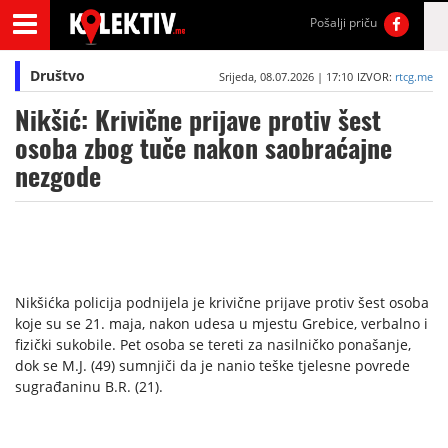
Pošalji priču
Društvo
Srijeda, 08.07.2026 | 17:10
IZVOR:
rtcg.me
Nikšić: Krivične prijave protiv šest
osoba zbog tuče nakon saobraćajne
nezgode
Nikšićka policija podnijela je krivične prijave protiv šest osoba
koje su se 21. maja, nakon udesa u mjestu Grebice, verbalno i
fizički sukobile. Pet osoba se tereti za nasilničko ponašanje,
dok se M.J. (49) sumnjiči da je nanio teške tjelesne povrede
sugrađaninu B.R. (21).