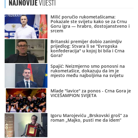
NAJNOVIJE
VIJESTI
Milić poručio rukometašicama:
Pokazale ste svijetu kako se za Crnu
Goru igra — hrabro, dostojanstveno i
srcem
Britanski premijer dobio zanimljiv
prijedlog: Stvara li se "Evropska
konfederacija" u kojoj bi bila i Crna
Gora?
Spajić: Neizmjerno smo ponosni na
rukometašice, dokazuju da im je
mjesto među najboljima na svijetu
Mlade "lavice" za ponos - Crna Gora je
VICEŠAMPION SVIJETA
Igoru Marojeviću „Brskovski groš“ za
roman „Majko, pusti me da idem“