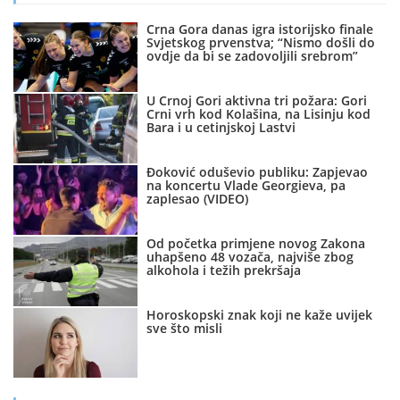
Crna Gora danas igra istorijsko finale
Svjetskog prvenstva; “Nismo došli do
ovdje da bi se zadovoljili srebrom”
U Crnoj Gori aktivna tri požara: Gori
Crni vrh kod Kolašina, na Lisinju kod
Bara i u cetinjskoj Lastvi
Đoković oduševio publiku: Zapjevao
na koncertu Vlade Georgieva, pa
zaplesao (VIDEO)
Od početka primjene novog Zakona
uhapšeno 48 vozača, najviše zbog
alkohola i težih prekršaja
Horoskopski znak koji ne kaže uvijek
sve što misli