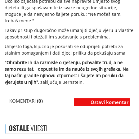
Ukoliko osjećate potrebu da sve napravite umjesto svog
djeteta ili ga spašavam te iz svake neugodne situacije,
moguće je da nesvjesno šaljete poruku: "Ne možeš sam,
trebaš mene."
Takav pristup dugoročno može umanjiti dječju vjeru u vlastite
sposobnosti i otežati im suočavanje s problemima.
Umjesto toga, ključno je pokušati se oduprijeti potrebi za
stalnim pomaganjem i dati djeci priliku da pokušaju sama.
"Ohrabrite ih da razmisle o rješenju, pohvalite trud, a ne
samo rezultat, i dopustite im da nauče iz svojih grešaka. Na
taj način gradite njihovu otpornost i šaljete im poruku da
vjerujete u njih",
zaključuje Bernstein.
KOMENTARI
(0)
Ostavi komentar
OSTALE
VIJESTI