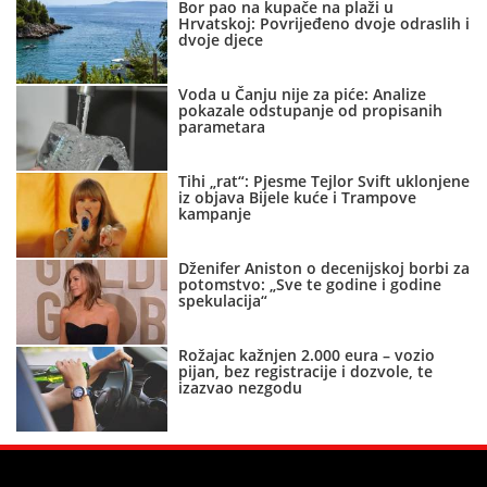
Bor pao na kupače na plaži u
Hrvatskoj: Povrijeđeno dvoje odraslih i
dvoje djece
Voda u Čanju nije za piće: Analize
pokazale odstupanje od propisanih
parametara
Tihi „rat“: Pjesme Tejlor Svift uklonjene
iz objava Bijele kuće i Trampove
kampanje
Dženifer Aniston o decenijskoj borbi za
potomstvo: „Sve te godine i godine
spekulacija“
Rožajac kažnjen 2.000 eura – vozio
pijan, bez registracije i dozvole, te
izazvao nezgodu