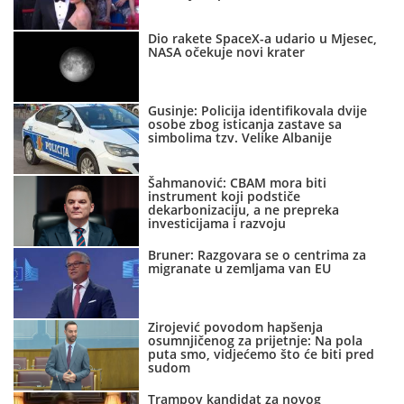
Dio rakete SpaceX-a udario u Mjesec,
NASA očekuje novi krater
Gusinje: Policija identifikovala dvije
osobe zbog isticanja zastave sa
simbolima tzv. Velike Albanije
Šahmanović: CBAM mora biti
instrument koji podstiče
dekarbonizaciju, a ne prepreka
investicijama i razvoju
Bruner: Razgovara se o centrima za
migranate u zemljama van EU
Zirojević povodom hapšenja
osumnjičenog za prijetnje: Na pola
puta smo, vidjećemo što će biti pred
sudom
Trampov kandidat za novog