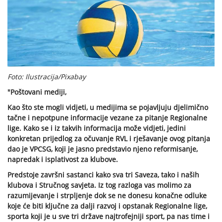
Foto: Ilustracija/Pixabay
"Poštovani mediji,
Kao što ste mogli vidjeti, u medijima se pojavljuju djelimično
tačne i nepotpune informacije vezane za pitanje Regionalne
lige. Kako se i iz takvih informacija može vidjeti, jedini
konkretan prijedlog za očuvanje RVL i rješavanje ovog pitanja
dao je VPCSG, koji je jasno predstavio njeno reformisanje,
napredak i isplativost za klubove.
Predstoje završni sastanci kako sva tri Saveza, tako i naših
klubova i Stručnog savjeta. Iz tog razloga vas molimo za
razumijevanje i strpljenje dok se ne donesu konačne odluke
koje će biti ključne za dalji razvoj i opstanak Regionalne lige,
sporta koji je u sve tri države najtrofejniji sport, pa nas time i