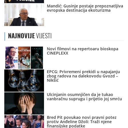
Mandić: Gusinje postaje prepoznatljiva
evropska destinacija ekoturizma
NAJNOVIJE
VIJESTI
Novi filmovi na repertoaru bioskopa
CINEPLEXX
EPCG: Privremeni prekidi u napajanju
zbog radova na dalekovodu Gvozd –
Nikšić
Ulcinjanin osumnjičen da je tukao
vanbračnu suprugu i prijetio joj smrću
Bred Pit povukao novi pravni potez
protiv Anđeline Džoli: Traži njene
finansijske podatke