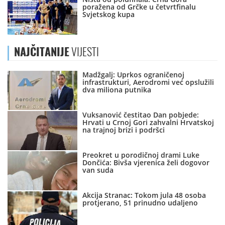
poražena od Grčke u četvrtfinalu
Svjetskog kupa
NAJČITANIJE
VIJESTI
Madžgalj: Uprkos ograničenoj
infrastrukturi, Aerodromi već opslužili
dva miliona putnika
Vuksanović čestitao Dan pobjede:
Hrvati u Crnoj Gori zahvalni Hrvatskoj
na trajnoj brizi i podršci
Preokret u porodičnoj drami Luke
Dončića: Bivša vjerenica želi dogovor
van suda
Akcija Stranac: Tokom jula 48 osoba
protjerano, 51 prinudno udaljeno