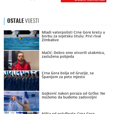
OSTALE
VIJESTI
Mladi vaterpolisti Crne Gore kreću u
borbu za svjetsku titulu: Prvi rival
Zimbabve
Mačić: Dobro smo otvorili utakmicu,
zaslužena pobjeda
Crna Gora bolja od Gruzije, sa
Španijom za peto mjesto
Gojković nakon poraza od Grčke: Ne
možemo da budemo zadovoljni
Ništa od polufinala: Crna Gora