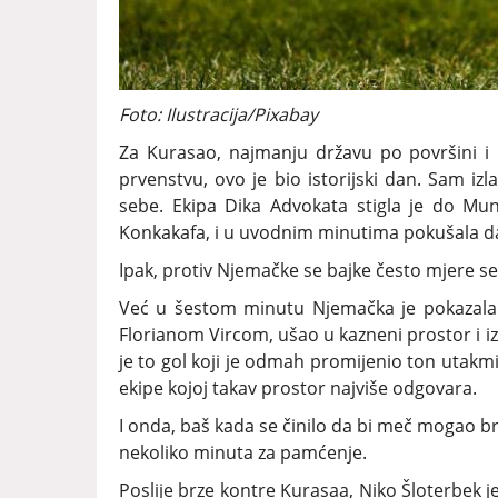
Foto: Ilustracija/Pixabay
Za Kurasao, najmanju državu po površini i 
prvenstvu, ovo je bio istorijski dan. Sam iz
sebe. Ekipa Dika Advokata stigla je do Mundij
Konkakafa, i u uvodnim minutima pokušala da
Ipak, protiv Njemačke se bajke često mjere s
Već u šestom minutu Njemačka je pokazala 
Florianom Vircom, ušao u kazneni prostor i i
je to gol koji je odmah promijenio ton utakmic
ekipe kojoj takav prostor najviše odgovara.
I onda, baš kada se činilo da bi meč mogao b
nekoliko minuta za pamćenje.
Poslije brze kontre Kurasaa, Niko Šloterbek 