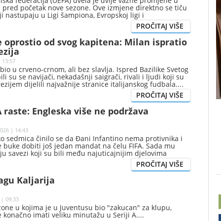
ska federacija (UEFA) uvela je dvije važne promjene u
e pred početak nove sezone. Ove izmjene direktno se tiču
ji nastupaju u Ligi šampiona, Evropskoj ligi i
ligi.
e oprostio od svog kapitena: Milan ispratio
ezija
 13:57
bio u crveno-crnom, ali bez slavlja. Ispred Bazilike Svetog
i su se navijači, nekadašnji saigrači, rivali i ljudi koji su
zijem dijelili najvažnije stranice italijanskog fudbala.
A raste: Engleska više ne podržava
026 | 14:43
ko sedmica činilo se da Đani Infantino nema protivnika i
e buke dobiti još jedan mandat na čelu FIFA. Sada mu
u savezi koji su bili među najuticajnijim djelovima
edničke većine.
agu Kaljarija
 | 09:33
ezone u kojima je u Juventusu bio "zakucan" za klupu,
će konačno imati veliku minutažu u Seriji A.