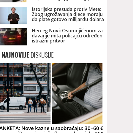
i do 250 € za korišćenje telefona
u vožnji – da li su opravdane?
Istorijska presuda protiv Mete:
Zbog ugrožavanja djece moraju
da plate gotovo milijardu dolara
Herceg Novi: Osumnjičenom za
davanje mita policajcu određen
istražni pritvor
NAJNOVIJE
DISKUSIJE
ANKETA: Nove kazne u saobraćaju: 30–60 €