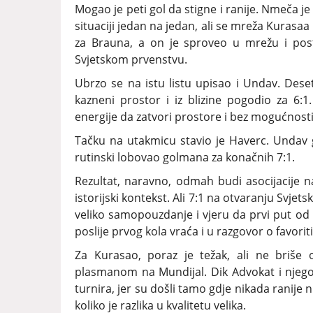
Mogao je peti gol da stigne i ranije. Nmeča j
situaciji jedan na jedan, ali se mreža Kurasa
za Brauna, a on je sproveo u mrežu i post
Svjetskom prvenstvu.
Ubrzo se na istu listu upisao i Undav. Deset
kazneni prostor i iz blizine pogodio za 6:
energije da zatvori prostore i bez mogućnost
Tačku na utakmicu stavio je Haverc. Undav 
rutinski lobovao golmana za konačnih 7:1.
Rezultat, naravno, odmah budi asocijacije na 
istorijski kontekst. Ali 7:1 na otvaranju Svje
veliko samopouzdanje i vjeru da prvi put od
poslije prvog kola vraća i u razgovor o favorit
Za Kurasao, poraz je težak, ali ne briše
plasmanom na Mundijal. Dik Advokat i njego
turnira, jer su došli tamo gdje nikada ranije 
koliko je razlika u kvalitetu velika.