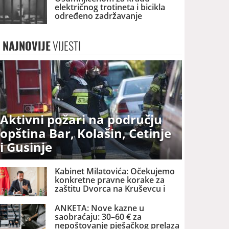
električnog trotineta i bicikla
određeno zadržavanje
NAJNOVIJE
VIJESTI
Aktivni požari na području
opština Bar, Kolašin, Cetinje
i Gusinje
Kabinet Milatovića: Očekujemo
konkretne pravne korake za
zaštitu Dvorca na Kruševcu i
državne imovine
ANKETA: Nove kazne u
saobraćaju: 30–60 € za
nepoštovanje pješačkog prelaza