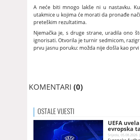
A neće biti mnogo lakše ni u nastavku. Ku
utakmice u kojima će morati da pronađe način
preteškim rezultatima.
Njemačka je, s druge strane, uradila ono št
ignorisati. Otvorila je turnir sedmicom, razigra
prvu jasnu poruku: možda nije došla kao prvi f
KOMENTARI
(0)
OSTALE
VIJESTI
UEFA uvela 
evropska t
Srijeda, 05.08.2026 