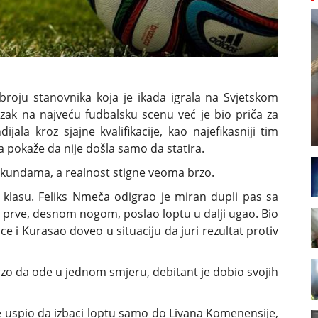
broju stanovnika koja je ikada igrala na Svjetskom
lazak na najveću fudbalsku scenu već je bio priča za
ala kroz sjajne kvalifikacije, kao najefikasniji tim
 pokaže da nije došla samo da statira.
ekundama, a realnost stigne veoma brzo.
klasu. Feliks Nmeča odigrao je miran dupli pas sa
z prve, desnom nogom, poslao loptu u dalji ugao. Bio
e i Kurasao doveo u situaciju da juri rezultat protiv
rzo da ode u jednom smjeru, debitant je dobio svojih
je uspio da izbaci loptu samo do Livana Komenensije,