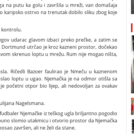
oga na putu ka golu i završila u mreži, van domašaja
o karipsko ostrvo na trenutak dobilo sliku zbog koje
 kontrolu.
egov udarac glavom izbaci preko prečke, a zatim se
je Dortmund utrčao je kroz kazneni prostor, dočekao
glavom skrenuo loptu u mrežu. Rum nije mogao ništa,
la. Ričedli Bazoer faulirao je Nmeču u kaznenom
oslao loptu u ugao. Njemačka je na odmor otišla sa
je početni otpor bio lijep, ali nedovoljan za ovakav
Julijana Nagelsmana.
fudbaler Njemačke iz teškog ugla briljantno pogodio
 potpuno slomio utakmicu i otvorio prostor da Njemačka
osao završen, ali ne želi da stane.