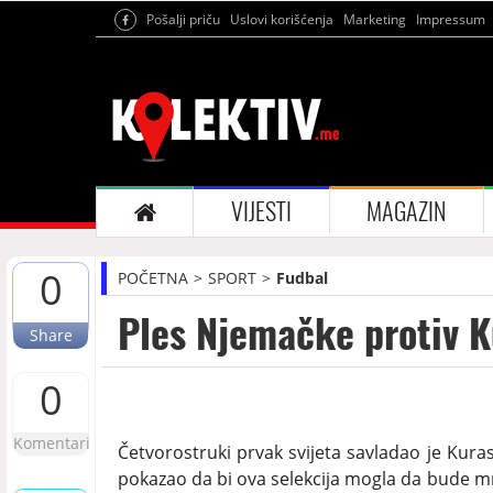
Pošalji priču
Uslovi korišćenja
Marketing
Impressum
VIJESTI
MAGAZIN
0
POČETNA
SPORT
Fudbal
Ples Njemačke protiv K
Share
0
Komentari
Četvorostruki prvak svijeta savladao je Kura
pokazao da bi ova selekcija mogla da bude mn