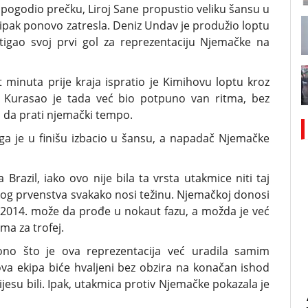
e pogodio prečku, Liroj Sane propustio veliku šansu u
a ipak ponovo zatresla. Deniz Undav je produžio loptu
igao svoj prvi gol za reprezentaciju Njemačke na
 minuta prije kraja ispratio je Kimihovu loptu kroz
1. Kurasao je tada već bio potpuno van ritma, bez
i da prati njemački tempo.
ga je u finišu izbacio u šansu, a napadač Njemačke
Brazil, iako ovo nije bila ta vrsta utakmice niti taj
tskog prvenstva svakako nosi težinu. Njemačkoj donosi
 2014. može da prođe u nokaut fazu, a možda je već
ima za trofej.
 ono što je ova reprezentacija već uradila samim
va ekipa biće hvaljeni bez obzira na konačan ishod
nijesu bili. Ipak, utakmica protiv Njemačke pokazala je