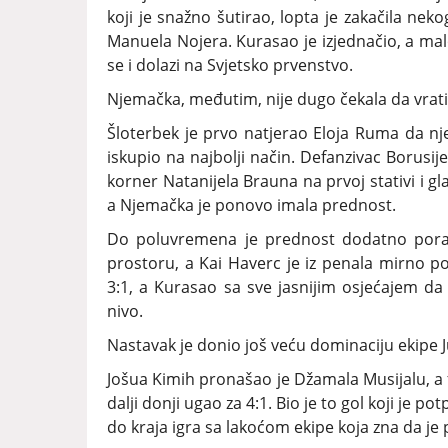
koji je snažno šutirao, lopta je zakačila nek
Manuela Nojera. Kurasao je izjednačio, a mal
se i dolazi na Svjetsko prvenstvo.
Njemačka, međutim, nije dugo čekala da vrati
Šloterbek je prvo natjerao Eloja Ruma da nj
iskupio na najbolji način. Defanzivac Borusi
korner Natanijela Brauna na prvoj stativi i 
a Njemačka je ponovo imala prednost.
Do poluvremena je prednost dodatno poras
prostoru, a Kai Haverc je iz penala mirno p
3:1, a Kurasao sa sve jasnijim osjećajem da 
nivo.
Nastavak je donio još veću dominaciju ekipe 
Jošua Kimih pronašao je Džamala Musijalu, a 
dalji donji ugao za 4:1. Bio je to gol koji je
do kraja igra sa lakoćom ekipe koja zna da je p