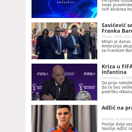
Evropska fudbal
svoje pravilnik
svih klubova ko
Konferencijskoj 
Savićević s
Franka Bar
Utorak, 04.08.2026 |
Milan je danas 
Ambrozija okupil
sa Frankom Bare
Kriza u FIF
Infantina
Ponedjeljak, 03.08.2
Do prije nekoli
da će bez velik
podršku otkazuj
njegove predsj
Adžić na pr
Nedjelja, 02.08.2026
Poslije dvije s
Vasilije Adžić 