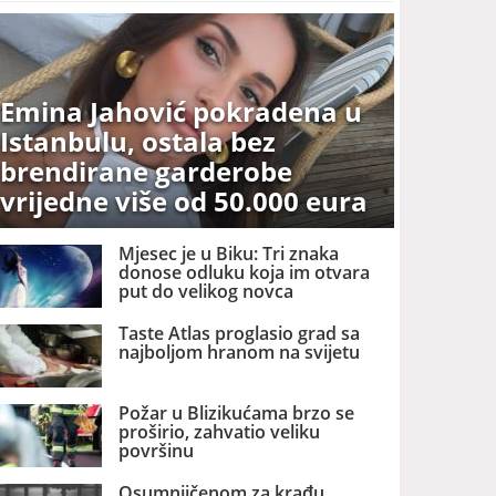
Emina Jahović pokradena u
Istanbulu, ostala bez
brendirane garderobe
vrijedne više od 50.000 eura
Mjesec je u Biku: Tri znaka
donose odluku koja im otvara
put do velikog novca
Taste Atlas proglasio grad sa
najboljom hranom na svijetu
Požar u Blizikućama brzo se
proširio, zahvatio veliku
površinu
Osumnjičenom za krađu