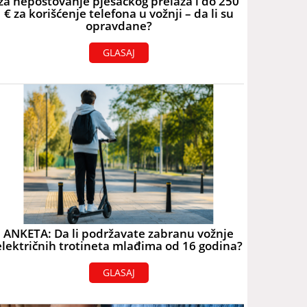
za nepoštovanje pješačkog prelaza i do 250
€ za korišćenje telefona u vožnji – da li su
opravdane?
GLASAJ
ANKETA: Da li podržavate zabranu vožnje
električnih trotineta mlađima od 16 godina?
GLASAJ