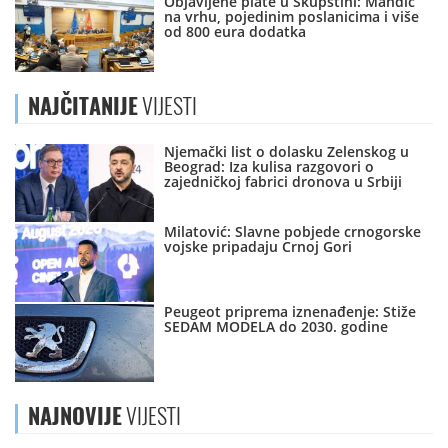
Objavljene plate u Skupštini: Mandić
na vrhu, pojedinim poslanicima i više
od 800 eura dodatka
NAJČITANIJE
VIJESTI
Njemački list o dolasku Zelenskog u
Beograd: Iza kulisa razgovori o
zajedničkoj fabrici dronova u Srbiji
Milatović: Slavne pobjede crnogorske
vojske pripadaju Crnoj Gori
Peugeot priprema iznenađenje: Stiže
SEDAM MODELA do 2030. godine
NAJNOVIJE
VIJESTI