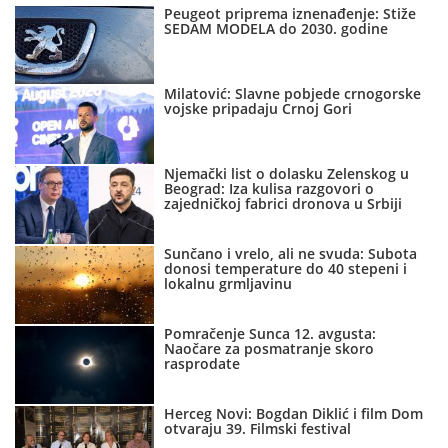
Peugeot priprema iznenađenje: Stiže
SEDAM MODELA do 2030. godine
Milatović: Slavne pobjede crnogorske
vojske pripadaju Crnoj Gori
Njemački list o dolasku Zelenskog u
Beograd: Iza kulisa razgovori o
zajedničkoj fabrici dronova u Srbiji
Sunčano i vrelo, ali ne svuda: Subota
donosi temperature do 40 stepeni i
lokalnu grmljavinu
Pomračenje Sunca 12. avgusta:
Naočare za posmatranje skoro
rasprodate
Herceg Novi: Bogdan Diklić i film Dom
otvaraju 39. Filmski festival