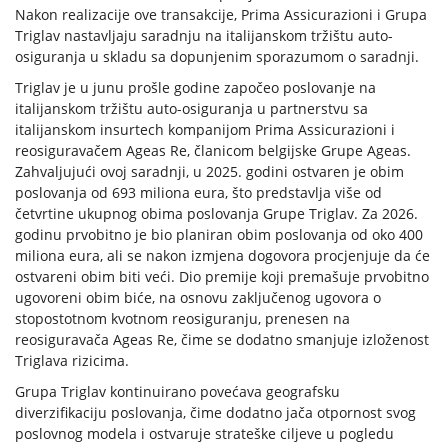
Nakon realizacije ove transakcije, Prima Assicurazioni i Grupa
Triglav nastavljaju saradnju na italijanskom tržištu auto-
osiguranja u skladu sa dopunjenim sporazumom o saradnji.
Triglav je u junu prošle godine započeo poslovanje na
italijanskom tržištu auto-osiguranja u partnerstvu sa
italijanskom insurtech kompanijom Prima Assicurazioni i
reosiguravačem Ageas Re, članicom belgijske Grupe Ageas.
Zahvaljujući ovoj saradnji, u 2025. godini ostvaren je obim
poslovanja od 693 miliona eura, što predstavlja više od
četvrtine ukupnog obima poslovanja Grupe Triglav. Za 2026.
godinu prvobitno je bio planiran obim poslovanja od oko 400
miliona eura, ali se nakon izmjena dogovora procjenjuje da će
ostvareni obim biti veći. Dio premije koji premašuje prvobitno
ugovoreni obim biće, na osnovu zaključenog ugovora o
stopostotnom kvotnom reosiguranju, prenesen na
reosiguravača Ageas Re, čime se dodatno smanjuje izloženost
Triglava rizicima.
Grupa Triglav kontinuirano povećava geografsku
diverzifikaciju poslovanja, čime dodatno jača otpornost svog
poslovnog modela i ostvaruje strateške ciljeve u pogledu