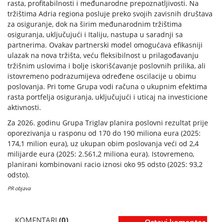
rasta, profitabilnosti i međunarodne prepoznatljivosti. Na
tržištima Adria regiona posluje preko svojih zavisnih društava
za osiguranje, dok na širim međunarodnim tržištima
osiguranja, uključujući i Italiju, nastupa u saradnji sa
partnerima. Ovakav partnerski model omogućava efikasniji
ulazak na nova tržišta, veću fleksibilnost u prilagođavanju
tržišnim uslovima i bolje iskorišćavanje poslovnih prilika, ali
istovremeno podrazumijeva određene oscilacije u obimu
poslovanja. Pri tome Grupa vodi računa o ukupnim efektima
rasta portfelja osiguranja, uključujući i uticaj na investicione
aktivnosti.
Za 2026. godinu Grupa Triglav planira poslovni rezultat prije
oporezivanja u rasponu od 170 do 190 miliona eura (2025:
174,1 milion eura), uz ukupan obim poslovanja veći od 2,4
milijarde eura (2025: 2.561,2 miliona eura). Istovremeno,
planirani kombinovani racio iznosi oko 95 odsto (2025: 93,2
odsto).
PR objava
KOMENTARI
(0)