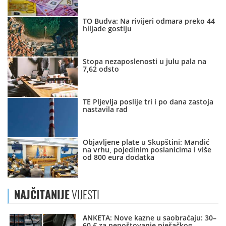
TO Budva: Na rivijeri odmara preko 44
hiljade gostiju
Stopa nezaposlenosti u julu pala na
7,62 odsto
TE Pljevlja poslije tri i po dana zastoja
nastavila rad
Objavljene plate u Skupštini: Mandić
na vrhu, pojedinim poslanicima i više
od 800 eura dodatka
NAJČITANIJE
VIJESTI
ANKETA: Nove kazne u saobraćaju: 30–
60 € za nepoštovanje pješačkog