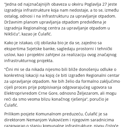
“Jedna od najznačajnijih obaveza u okviru Poglavlja 27 jeste
izgradnja infrastrukture koja nam nedostaje, a to se, između
ostalog, odnosi i na infrastrukturu za upravljanje otpadom.
Državnim planom upravljanja otpadom predviđena je
izgradnja Regionalnog centra za upravljanje otpadom u
Nikšiću“, kazao je Ćulafić.
Kako je istakao, cilj obilaska bio je da se, zajedno sa
ekspertima Svjetske banke, sagledaju prostorni i tehnički
uslovi, kao i projektni zahtjevi za realizaciju ovog značajnog
infrastrukturnog projekta.
“Čini mi se da nikada nijesmo bili bliže donošenju odluke o
konkretnoj lokaciji na kojoj će biti izgrađen Regionalni centar
za upravljanje otpadom. Ne bih želio da formalno zaključimo
cijeli proces prije potpisivanja odgovarajućeg ugovora sa
Elektroprivredom Crne Gore, odnosno Željezarom, ali mogu
reći da smo veoma blizu konačnog rješenja“, poručio je
Ćulafić.
Prilikom posjete Komunalnom preduzeću, Ćulafić je sa
direktorom Nemanjom Vukovićem i njegovim saradnicima
razgovarao o stanju komunalne infrastrukture, nivou čistoće