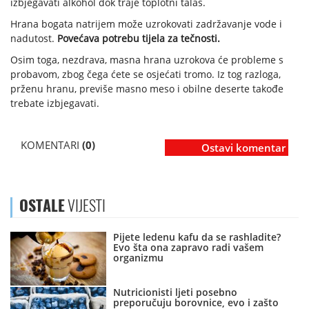
izbjegavati alkohol dok traje toplotni talas.
Hrana bogata natrijem može uzrokovati zadržavanje vode i
nadutost.
Povećava potrebu tijela za tečnosti.
Osim toga, nezdrava, masna hrana uzrokova će probleme s
probavom, zbog čega ćete se osjećati tromo. Iz tog razloga,
prženu hranu, previše masno meso i obilne deserte takođe
trebate izbjegavati.
KOMENTARI
(0)
Ostavi komentar
OSTALE
VIJESTI
Pijete ledenu kafu da se rashladite?
Evo šta ona zapravo radi vašem
organizmu
Nutricionisti ljeti posebno
preporučuju borovnice, evo i zašto