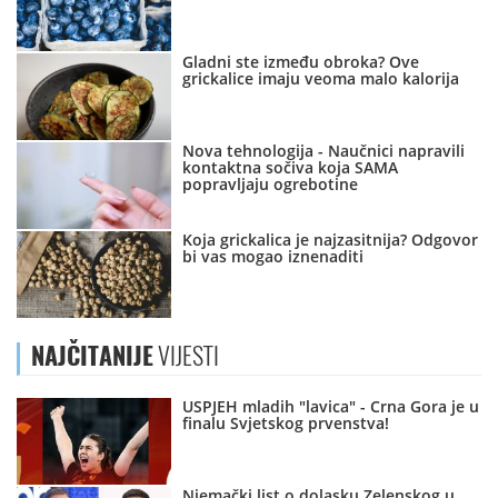
Gladni ste između obroka? Ove
grickalice imaju veoma malo kalorija
Nova tehnologija - Naučnici napravili
kontaktna sočiva koja SAMA
popravljaju ogrebotine
Koja grickalica je najzasitnija? Odgovor
bi vas mogao iznenaditi
NAJČITANIJE
VIJESTI
USPJEH mladih "lavica" - Crna Gora je u
finalu Svjetskog prvenstva!
Njemački list o dolasku Zelenskog u