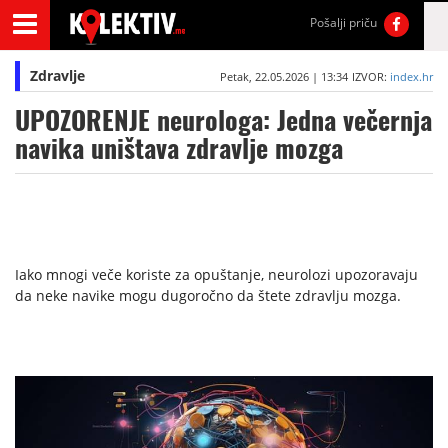
Pošalji priču
Zdravlje
Petak, 22.05.2026 | 13:34
IZVOR:
index.hr
UPOZORENJE neurologa: Jedna večernja
navika uništava zdravlje mozga
Iako mnogi veče koriste za opuštanje, neurolozi upozoravaju
da neke navike mogu dugoročno da štete zdravlju mozga.