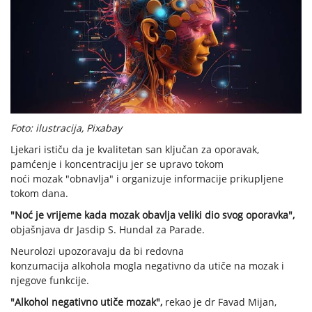
Foto: ilustracija, Pixabay
Ljekari ističu da je kvalitetan san ključan za oporavak,
pamćenje i koncentraciju jer se upravo tokom
noći mozak "obnavlja" i organizuje informacije prikupljene
tokom dana.
"Noć je vrijeme kada mozak obavlja veliki dio svog oporavka",
objašnjava dr Jasdip S. Hundal za Parade.
Neurolozi upozoravaju da bi redovna
konzumacija alkohola mogla negativno da utiče na mozak i
njegove funkcije.
"Alkohol negativno utiče mozak",
rekao je dr Favad Mijan,