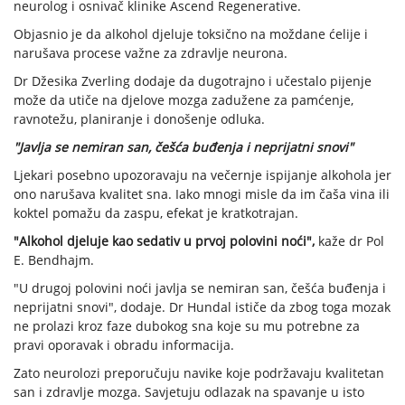
neurolog i osnivač klinike Ascend Regenerative.
Objasnio je da alkohol djeluje toksično na moždane ćelije i
narušava procese važne za zdravlje neurona.
Dr Džesika Zverling dodaje da dugotrajno i učestalo pijenje
može da utiče na djelove mozga zadužene za pamćenje,
ravnotežu, planiranje i donošenje odluka.
"Javlja se nemiran san, češća buđenja i neprijatni snovi"
Ljekari posebno upozoravaju na večernje ispijanje alkohola jer
ono narušava kvalitet sna. Iako mnogi misle da im čaša vina ili
koktel pomažu da zaspu, efekat je kratkotrajan.
"Alkohol djeluje kao sedativ u prvoj polovini noći",
kaže dr Pol
E. Bendhajm.
"U drugoj polovini noći javlja se nemiran san, češća buđenja i
neprijatni snovi", dodaje. Dr Hundal ističe da zbog toga mozak
ne prolazi kroz faze dubokog sna koje su mu potrebne za
pravi oporavak i obradu informacija.
Zato neurolozi preporučuju navike koje podržavaju kvalitetan
san i zdravlje mozga. Savjetuju odlazak na spavanje u isto