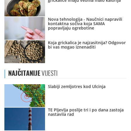
grickalice imaju veoma malo kalorija
Nova tehnologija - Naučnici napravili
kontaktna sočiva koja SAMA
popravljaju ogrebotine
Koja grickalica je najzasitnija? Odgovor
bi vas mogao iznenaditi
NAJČITANIJE
VIJESTI
Slabiji zemljotres kod Ulcinja
TE Pljevlja poslije tri i po dana zastoja
nastavila rad