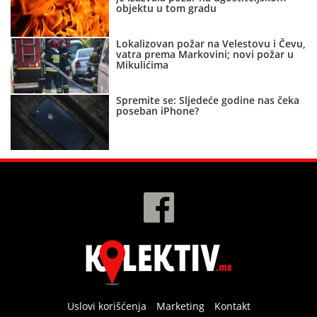
objektu u tom gradu
Lokalizovan požar na Velestovu i Čevu,
vatra prema Markovini; novi požar u
Mikulićima
Spremite se: Sljedeće godine nas čeka
poseban iPhone?
Uslovi korišćenja
Marketing
Kontakt