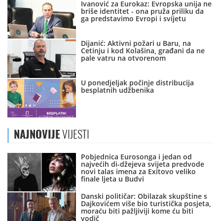
Ivanović za Eurokaz: Evropska unija ne
briše identitet - ona pruža priliku da
ga predstavimo Evropi i svijetu
Dijanić: Aktivni požari u Baru, na
Cetinju i kod Kolašina, građani da ne
pale vatru na otvorenom
U ponedjeljak počinje distribucija
besplatnih udžbenika
NAJNOVIJE
VIJESTI
Pobjednica Eurosonga i jedan od
najvećih di-džejeva svijeta predvode
novi talas imena za Exitovo veliko
finale ljeta u Budvi
Danski političar: Obilazak skupštine s
Dajkovićem više bio turistička posjeta,
moraću biti pažljiviji kome ću biti
vodič