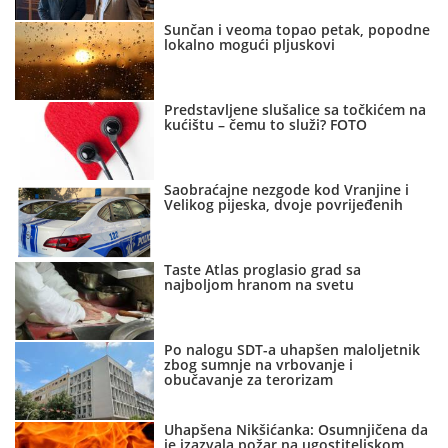
Sunčan i veoma topao petak, popodne
lokalno mogući pljuskovi
Predstavljene slušalice sa točkićem na
kućištu – čemu to služi? FOTO
Saobraćajne nezgode kod Vranjine i
Velikog pijeska, dvoje povrijeđenih
Taste Atlas proglasio grad sa
najboljom hranom na svetu
Po nalogu SDT-a uhapšen maloljetnik
zbog sumnje na vrbovanje i
obučavanje za terorizam
Uhapšena Nikšićanka: Osumnjičena da
je izazvala požar na ugostiteljskom