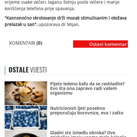
vrijeme svake večeri, laganu šetnju posle večere i manje
korišćenja telefona prije spavanja.
"Kasnonoćno skrolovanje drži mozak stimulisanim i otežava
prelazak u san",
upozorava dr Mijan.
KOMENTARI
(0)
Ostavi komentar
OSTALE
VIJESTI
Pijete ledenu kafu da se rashladite?
Evo šta ona zapravo radi vašem
organizmu
Nutricionisti ljeti posebno
preporučuju borovnice, evo i zašto
Gladni ste između obroka? Ove