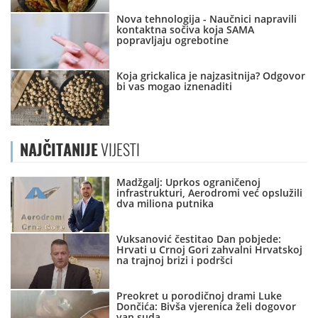
Nova tehnologija - Naučnici napravili
kontaktna sočiva koja SAMA
popravljaju ogrebotine
Koja grickalica je najzasitnija? Odgovor
bi vas mogao iznenaditi
NAJČITANIJE
VIJESTI
Madžgalj: Uprkos ograničenoj
infrastrukturi, Aerodromi već opslužili
dva miliona putnika
Vuksanović čestitao Dan pobjede:
Hrvati u Crnoj Gori zahvalni Hrvatskoj
na trajnoj brizi i podršci
Preokret u porodičnoj drami Luke
Dončića: Bivša vjerenica želi dogovor
van suda