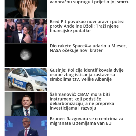
vanbračnu suprugu i prijetio joj smrću
Bred Pit povukao novi pravni potez
protiv Anđeline Džoli: Traži njene
finansijske podatke
Dio rakete SpaceX-a udario u Mjesec,
NASA očekuje novi krater
Gusinje: Policija identifikovala dvije
osobe zbog isticanja zastave sa
simbolima tzv. Velike Albanije
Šahmanović: CBAM mora biti
instrument koji podstiče
dekarbonizaciju, a ne prepreka
investicijama i razvoju
Bruner: Razgovara se o centrima za
migranate u zemljama van EU