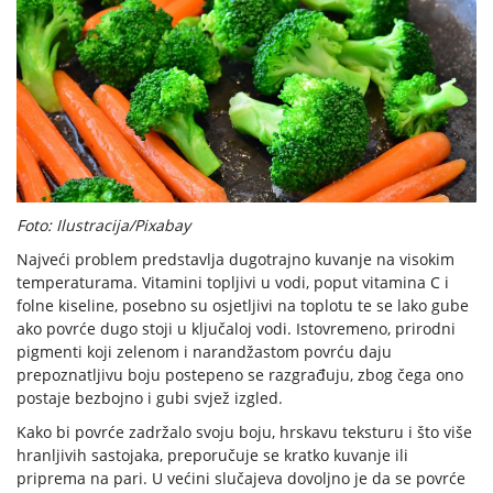
Foto: Ilustracija/Pixabay
Najveći problem predstavlja dugotrajno kuvanje na visokim
temperaturama. Vitamini topljivi u vodi, poput vitamina C i
folne kiseline, posebno su osjetljivi na toplotu te se lako gube
ako povrće dugo stoji u ključaloj vodi. Istovremeno, prirodni
pigmenti koji zelenom i narandžastom povrću daju
prepoznatljivu boju postepeno se razgrađuju, zbog čega ono
postaje bezbojno i gubi svjež izgled.
Kako bi povrće zadržalo svoju boju, hrskavu teksturu i što više
hranljivih sastojaka, preporučuje se kratko kuvanje ili
priprema na pari. U većini slučajeva dovoljno je da se povrće