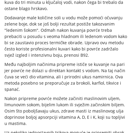
kuva do tri minuta u ključaloj vodi, nakon čega bi trebalo da
ostane blago hrskavo.
Dodavanje male količine soli u vodu može pomoći očuvanju
zelene boje, dok se još bolji rezultat postiže takozvanim
"ledenim šokom". Odmah nakon kuvanja povrće treba
prebaciti u posudu s veoma hladnom ili ledenom vodom kako
bi se zaustavio proces termičke obrade. Upravo ovu metodu
često koriste profesionalni kuvari kako bi povrće zadržalo
svjež izgled i intenzivnu boju, prenosi B92.
Među najboljim načinima pripreme ističe se kuvanje na pari
jer povrće ne dolazi u direktan kontakt s vodom. Na taj način
čuva se veći dio vitamina, ali i prirodni ukus namirnica. Ova
metoda posebno se preporučuje za brokoli, karfiol, tikvice i
spanać.
Nakon pripreme povrće možete začiniti maslinovim uljem,
limunovim sokom, bijelim lukom ili svježim začinskim biljem.
Osim što poboljšavaju ukus, zdrave masti iz maslinovog ulja
doprinose boljoj apsorpciji vitamina A, D, E i K, koji su topljivi
u mastima.
Uz nekoliko jednostavnih trikova moguće je pripremiti obrok