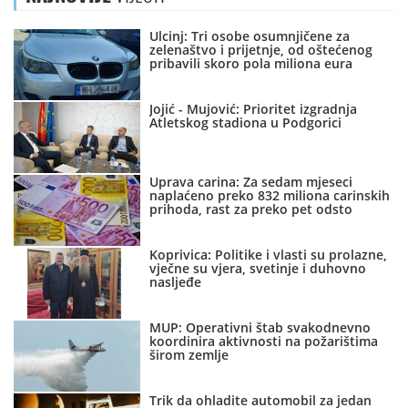
Ulcinj: Tri osobe osumnjičene za
zelenaštvo i prijetnje, od oštećenog
pribavili skoro pola miliona eura
Jojić - Mujović: Prioritet izgradnja
Atletskog stadiona u Podgorici
Uprava carina: Za sedam mjeseci
naplaćeno preko 832 miliona carinskih
prihoda, rast za preko pet odsto
Koprivica: Politike i vlasti su prolazne,
vječne su vjera, svetinje i duhovno
nasljeđe
MUP: Operativni štab svakodnevno
koordinira aktivnosti na požarištima
širom zemlje
Trik da ohladite automobil za jedan