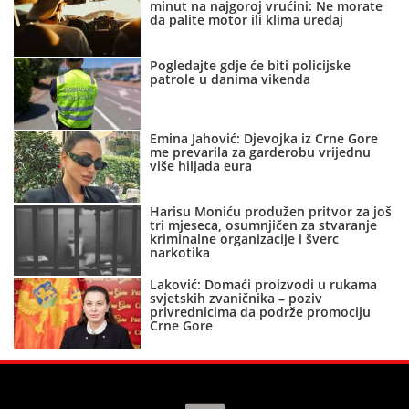
minut na najgoroj vrućini: Ne morate
da palite motor ili klima uređaj
Pogledajte gdje će biti policijske
patrole u danima vikenda
Emina Jahović: Djevojka iz Crne Gore
me prevarila za garderobu vrijednu
više hiljada eura
Harisu Moniću produžen pritvor za još
tri mjeseca, osumnjičen za stvaranje
kriminalne organizacije i šverc
narkotika
Laković: Domaći proizvodi u rukama
svjetskih zvaničnika – poziv
privrednicima da podrže promociju
Crne Gore