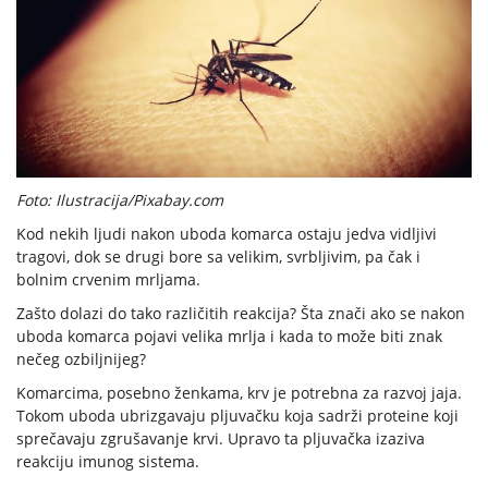
Foto: Ilustracija/Pixabay.com
Kod nekih ljudi nakon uboda komarca ostaju jedva vidljivi
tragovi, dok se drugi bore sa velikim, svrbljivim, pa čak i
bolnim crvenim mrljama.
Zašto dolazi do tako različitih reakcija? Šta znači ako se nakon
uboda komarca pojavi velika mrlja i kada to može biti znak
nečeg ozbiljnijeg?
Komarcima, posebno ženkama, krv je potrebna za razvoj jaja.
Tokom uboda ubrizgavaju pljuvačku koja sadrži proteine koji
sprečavaju zgrušavanje krvi. Upravo ta pljuvačka izaziva
reakciju imunog sistema.