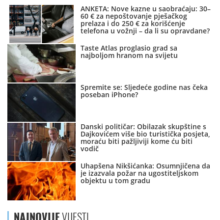
ANKETA: Nove kazne u saobraćaju: 30–
60 € za nepoštovanje pješačkog
prelaza i do 250 € za korišćenje
telefona u vožnji – da li su opravdane?
Taste Atlas proglasio grad sa
najboljom hranom na svijetu
Spremite se: Sljedeće godine nas čeka
poseban iPhone?
Danski političar: Obilazak skupštine s
Dajkovićem više bio turistička posjeta,
moraću biti pažljiviji kome ću biti
vodič
Uhapšena Nikšićanka: Osumnjičena da
je izazvala požar na ugostiteljskom
objektu u tom gradu
NAJNOVIJE
VIJESTI