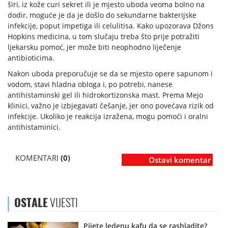
širi, iz kože curi sekret ili je mjesto uboda veoma bolno na
dodir, moguće je da je došlo do sekundarne bakterijske
infekcije, poput impetiga ili celulitisa. Kako upozorava Džons
Hopkins medicina, u tom slučaju treba što prije potražiti
ljekarsku pomoć, jer može biti neophodno liječenje
antibioticima.
Nakon uboda preporučuje se da se mjesto opere sapunom i
vodom, stavi hladna obloga i, po potrebi, nanese
antihistaminski gel ili hidrokortizonska mast. Prema Mejo
klinici, važno je izbjegavati češanje, jer ono povećava rizik od
infekcije. Ukoliko je reakcija izražena, mogu pomoći i oralni
antihistaminici.
KOMENTARI
(0)
Ostavi komentar
OSTALE
VIJESTI
Pijete ledenu kafu da se rashladite?