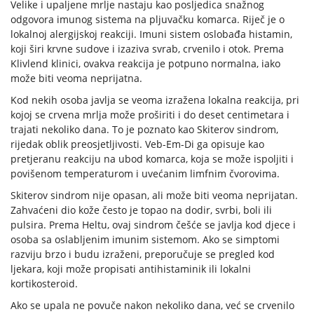
Velike i upaljene mrlje nastaju kao posljedica snažnog
odgovora imunog sistema na pljuvačku komarca. Riječ je o
lokalnoj alergijskoj reakciji. Imuni sistem oslobađa histamin,
koji širi krvne sudove i izaziva svrab, crvenilo i otok. Prema
Klivlend klinici, ovakva reakcija je potpuno normalna, iako
može biti veoma neprijatna.
Kod nekih osoba javlja se veoma izražena lokalna reakcija, pri
kojoj se crvena mrlja može proširiti i do deset centimetara i
trajati nekoliko dana. To je poznato kao Skiterov sindrom,
rijedak oblik preosjetljivosti. Veb-Em-Di ga opisuje kao
pretjeranu reakciju na ubod komarca, koja se može ispoljiti i
povišenom temperaturom i uvećanim limfnim čvorovima.
Skiterov sindrom nije opasan, ali može biti veoma neprijatan.
Zahvaćeni dio kože često je topao na dodir, svrbi, boli ili
pulsira. Prema Heltu, ovaj sindrom češće se javlja kod djece i
osoba sa oslabljenim imunim sistemom. Ako se simptomi
razviju brzo i budu izraženi, preporučuje se pregled kod
ljekara, koji može propisati antihistaminik ili lokalni
kortikosteroid.
Ako se upala ne povuče nakon nekoliko dana, već se crvenilo