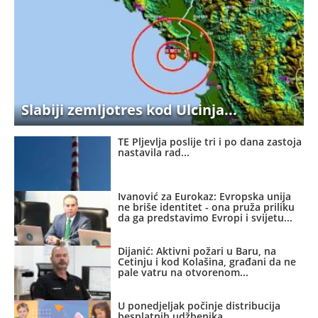
Slabiji zemljotres kod Ulcinja
TE Pljevlja poslije tri i po dana zastoja
nastavila rad
Ivanović za Eurokaz: Evropska unija
ne briše identitet - ona pruža priliku
da ga predstavimo Evropi i svijetu
Dijanić: Aktivni požari u Baru, na
Cetinju i kod Kolašina, građani da ne
pale vatru na otvorenom
U ponedjeljak počinje distribucija
besplatnih udžbenika