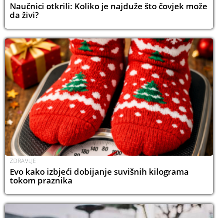
Naučnici otkrili: Koliko je najduže što čovjek može
da živi?
ZDRAVLJE
Evo kako izbjeći dobijanje suvišnih kilograma
tokom praznika