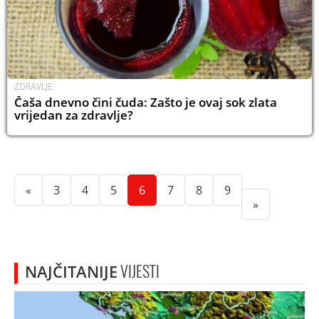
ZDRAVLJE
Čaša dnevno čini čuda: Zašto je ovaj sok zlata
vrijedan za zdravlje?
(current)
(current)
(current)
(current)
(current)
(current)
(current)
«
3
4
5
6
7
8
9
»
NAJČITANIJE
VIJESTI