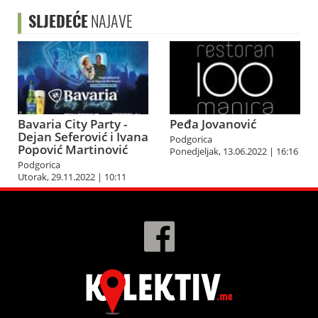
SLJEDEĆE
NAJAVE
Bavaria City Party -
Peđa Jovanović
Dejan Seferović i Ivana
Podgorica
Popović Martinović
Ponedjeljak, 13.06.2022 | 16:16
Podgorica
Utorak, 29.11.2022 | 10:11