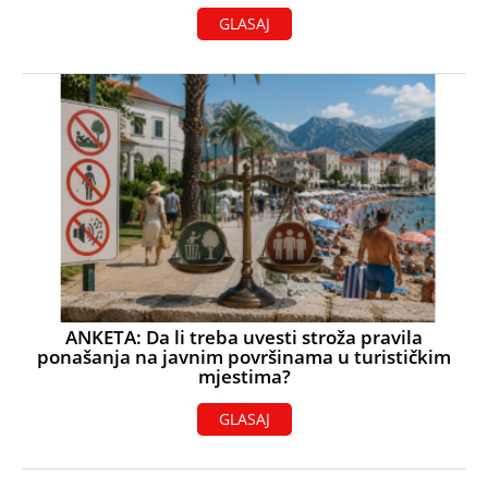
GLASAJ
ANKETA: Da li treba uvesti stroža pravila
ponašanja na javnim površinama u turističkim
mjestima?
GLASAJ