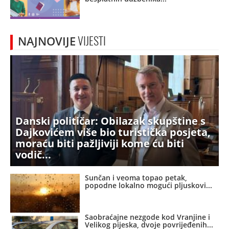
NAJNOVIJE
VIJESTI
Danski političar: Obilazak skupštine s
Dajkovićem više bio turistička posjeta,
moraću biti pažljiviji kome ću biti
vodič
Sunčan i veoma topao petak,
popodne lokalno mogući pljuskovi
Saobraćajne nezgode kod Vranjine i
Velikog pijeska, dvoje povrijeđenih